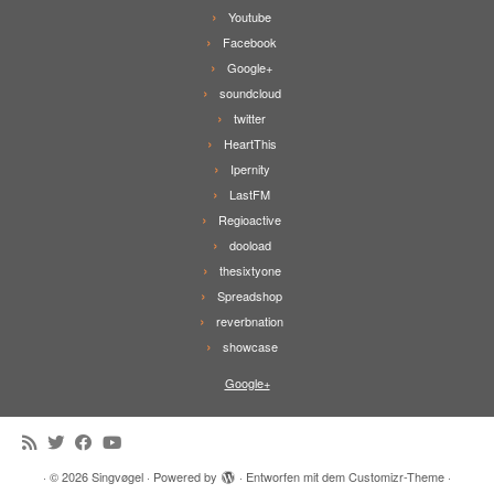
Youtube
Facebook
Google+
soundcloud
twitter
HeartThis
Ipernity
LastFM
Regioactive
dooload
thesixtyone
Spreadshop
reverbnation
showcase
Google+
·
© 2026
Singvøgel
·
Powered by
·
Entworfen mit dem
Customizr-Theme
·