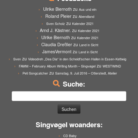
Ulrike Biernoth
zu
Aus und ein
Roland Pleier
zu
Abendland
zu
Sven Scholz
Kalender 2021
Arnd J. Kästner.
zu
Kalender 2021
Ulrike Biernoth
zu
Kalender 2021
Claudia Dreßler
zu
Land in Sicht
JamesVermont
zu
Land in Sicht
zu
Sven
Videodreh „Dea Dia“ in den Scheidt’schen Hallen in Essen-Kettwig
zu
FAWM – February Album Writing Month – Singvøgel
WESTWIND
zu
Peti Songcatcher
Samstag, 9. Juli 2016 – Otterstedt, Atelier
Suche:
Suchen
nach:
Singvøgel woanders:
CD Baby