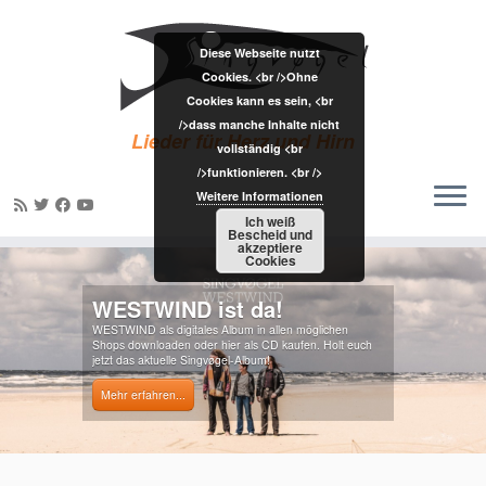
Diese Webseite nutzt
Cookies. <br />Ohne
Cookies kann es sein, <br
/>dass manche Inhalte nicht
Lieder für Herz und Hirn
vollständig <br
/>funktionieren. <br />
Weitere Informationen
Ich weiß
Bescheid und
akzeptiere
Zum
Cookies
Inhalt
WESTWIND ist da!
springen
WESTWIND als digitales Album in allen möglichen
Shops downloaden oder hier als CD kaufen. Holt euch
jetzt das aktuelle Singvøgel-Album!
Mehr erfahren...