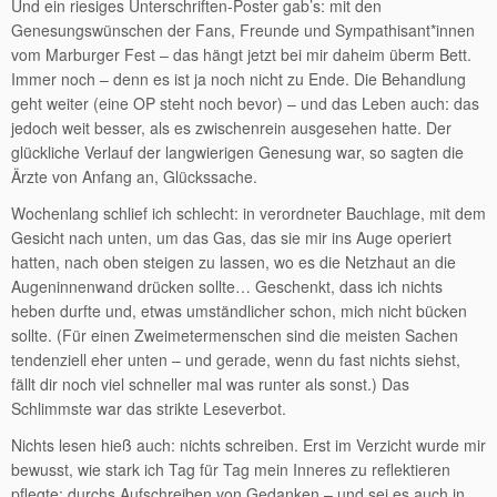
Und ein riesiges Unterschriften-Poster gab’s: mit den
Genesungswünschen der Fans, Freunde und Sympathisant*innen
vom Marburger Fest – das hängt jetzt bei mir daheim überm Bett.
Immer noch – denn es ist ja noch nicht zu Ende. Die Behandlung
geht weiter (eine OP steht noch bevor) – und das Leben auch: das
jedoch weit besser, als es zwischenrein ausgesehen hatte. Der
glückliche Verlauf der langwierigen Genesung war, so sagten die
Ärzte von Anfang an, Glückssache.
Wochenlang schlief ich schlecht: in verordneter Bauchlage, mit dem
Gesicht nach unten, um das Gas, das sie mir ins Auge operiert
hatten, nach oben steigen zu lassen, wo es die Netzhaut an die
Augeninnenwand drücken sollte… Geschenkt, dass ich nichts
heben durfte und, etwas umständlicher schon, mich nicht bücken
sollte. (Für einen Zweimetermenschen sind die meisten Sachen
tendenziell eher unten – und gerade, wenn du fast nichts siehst,
fällt dir noch viel schneller mal was runter als sonst.) Das
Schlimmste war das strikte Leseverbot.
Nichts lesen hieß auch: nichts schreiben. Erst im Verzicht wurde mir
bewusst, wie stark ich Tag für Tag mein Inneres zu reflektieren
pflegte: durchs Aufschreiben von Gedanken – und sei es auch in