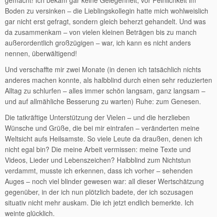
gemacht! Ich bekam gar keine Gelegenheit, vor Peinlichkeit im
Boden zu versinken – die Lieblingskollegin hatte mich wohlweislich
gar nicht erst gefragt, sondern gleich beherzt gehandelt. Und was
da zusammenkam – von vielen kleinen Beträgen bis zu manch
außerordentlich großzügigen – war, ich kann es nicht anders
nennen, überwältigend!
Und verschaffte mir zwei Monate (in denen ich tatsächlich nichts
anderes machen konnte, als halbblind durch einen sehr reduzierten
Alltag zu schlurfen – alles immer schön langsam, ganz langsam –
und auf allmähliche Besserung zu warten) Ruhe: zum Genesen.
Die tatkräftige Unterstützung der Vielen – und die herzlieben
Wünsche und Grüße, die bei mir eintrafen – veränderten meine
Weltsicht aufs Heilsamste. So viele Leute da draußen, denen ich
nicht egal bin? Die meine Arbeit vermissen: meine Texte und
Videos, Lieder und Lebenszeichen? Halbblind zum Nichtstun
verdammt, musste ich erkennen, dass ich vorher – sehenden
Auges – noch viel blinder gewesen war: all dieser Wertschätzung
gegenüber, in der ich nun plötzlich badete, der ich sozusagen
situativ nicht mehr auskam. Die ich jetzt endlich bemerkte. Ich
weinte glücklich.