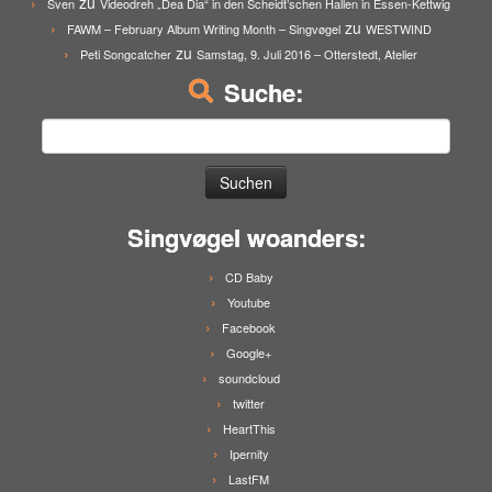
zu
Sven
Videodreh „Dea Dia“ in den Scheidt’schen Hallen in Essen-Kettwig
zu
FAWM – February Album Writing Month – Singvøgel
WESTWIND
zu
Peti Songcatcher
Samstag, 9. Juli 2016 – Otterstedt, Atelier
Suche:
Suchen
nach:
Singvøgel woanders:
CD Baby
Youtube
Facebook
Google+
soundcloud
twitter
HeartThis
Ipernity
LastFM