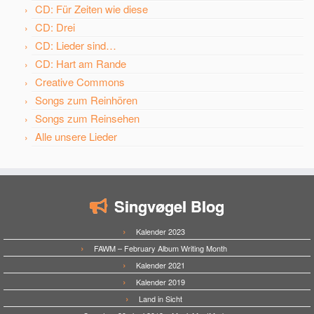
CD: Für Zeiten wie diese
CD: Drei
CD: Lieder sind…
CD: Hart am Rande
Creative Commons
Songs zum Reinhören
Songs zum Reinsehen
Alle unsere Lieder
Singvøgel Blog
Kalender 2023
FAWM – February Album Writing Month
Kalender 2021
Kalender 2019
Land in Sicht