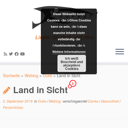
Diese Webseite nutzt
Cookies. <br />Ohne Cookies
kann es sein, <br />dass
manche Inhalte nicht
Lieder für Herz und Hirn
vollständig <br
/>funktionieren. <br />
Weitere Informationen
Ich weiß
Bescheid und
akzeptiere
Zum
Cookies
Inhalt
Startseite
»
Weblog
»
Duke
»
Land in Sicht
springen
2
Land in Sicht
2. September 2018
in
Duke
/
Weblog
verschlagwortet
Danke
/
Gesundheit
/
Persönliches