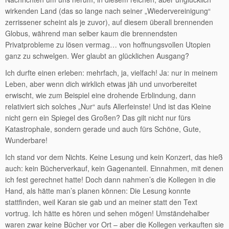
wirkenden Land (das so lange nach seiner „Wiedervereinigung“
zerrissener scheint als je zuvor), auf diesem überall brennenden
Globus, während man selber kaum die brennendsten
Privatprobleme zu lösen vermag… von hoffnungsvollen Utopien
ganz zu schwelgen. Wer glaubt an glücklichen Ausgang?
Ich durfte einen erleben: mehrfach, ja, vielfach! Ja: nur in meinem
Leben, aber wenn dich wirklich etwas jäh und unvorbereitet
erwischt, wie zum Beispiel eine drohende Erblindung, dann
relativiert sich solches „Nur“ aufs Allerfeinste! Und ist das Kleine
nicht gern ein Spiegel des Großen? Das gilt nicht nur fürs
Katastrophale, sondern gerade und auch fürs Schöne, Gute,
Wunderbare!
Ich stand vor dem Nichts. Keine Lesung und kein Konzert, das hieß
auch: kein Bücherverkauf, kein Gagenanteil. Einnahmen, mit denen
ich fest gerechnet hatte! Doch dann nahmen’s die Kollegen in die
Hand, als hätte man’s planen können: Die Lesung konnte
stattfinden, weil Karan sie gab und an meiner statt den Text
vortrug. Ich hätte es hören und sehen mögen! Umständehalber
waren zwar keine Bücher vor Ort – aber die Kollegen verkauften sie