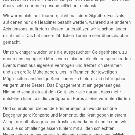
überraschte nur mein gesundheitlicher Totalausfall.
Wir waren nicht auf Tournee, nicht mal einer Gigreihe: Festivals,
auf denen nur die Headliner bezahlt werden, während alle anderen
Acts umsonst auftreten müssen, unterstützen wir ja schon länger
nicht mehr. Das hat unsere jährlichen Termine sehr überschaubar
gemacht.
Umso wichtiger wurden uns die ausgesuchten Gelegenheiten, zu
denen uns engagierte Menschen einladen, die die entsprechenden
Events meist aus eigenem Vermögen und freizeitlich stemmen –
und sich große Mühe geben, uns im Rahmen der jeweiligen
Möglicheiten anständige Konditionen zu bieten. Und dafür geben
wir gern unser Bestes. Das Engagement ist ein gegenseitiges.
Niemand schaut da auf den Cent, aber alle darauf, dass mehr
entstehen kann, als die verfügbaren Euros alleine vermuten ließen.
Und so erblühen bleibende Erinnerungen an wunderschöne
Begegnungen; Konzerte und Momente, die Kraft geben in einem
Alltag, der oft allzu grau und trostlos daherkommt und in dem wir
uns alle so oft alleingelassen fühlen: mit all den schlechten
Nachrichten um uns herum, in diesem reichen, aber unglücklich