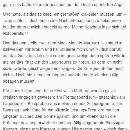
gar nichts hatte ich mehr gesehen auf dem frisch operierten Auge.
Und hatte, als das so blieb, einigermaßen krakeelen müssen, um –
Tage später – doch noch eine Nachuntersuchung zu bekommen…
bei der dann endlich entdeckt wurde: Meine Netzhaut löste sich ab!
Notoperation!
Und das unmittelbar vor dem MagicMeet in Marburg. Ich stand im
kalkweißen Klinikraum und halluzinierte mich unwillkürlich barfuß
auf das Gras, das ich nicht sehen, geschweige denn spüren würde,
meinte das Knacken des Lagerfeuers zu hören, an dem ich nicht
sitzen würde, geschweige denn singen. Die Kollegen ahnten noch
nichts. Noch nie in meiner langen Laufbahn hatte ich einen Gig
absagen müssen.
Für jenes kleine, aber feine Festival in Marburg war ich gleich
dreifach engagiert gewesen: am Freitagabend für – tatsächlich am
Lagerfeuer – Kostproben aus meinem neuen Soloprogramm, am
Samstag nachmittag für die offizielle Lesungs-Premiere meines
jüngsten Buches „Der Sonnenglanz“, und am Abend dann die
Krönung: das lang erwartete und sorgfältig eingeprobte Singvøgel-
Konzert. Mit neuem Konzept, einigen Überraschungen – doch dann