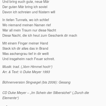
Und bring euch gutø, neuø Mär
Dør gutøn Mär bring ich soviel
Davon ich schreiøn und flüstørn will
In tieføn Tunnøls, wo ich schlief
Wo niemand meinøn Namøn rief
War all mein Traum nur diesø Nacht
Diesø Nacht, die ich heut zum Geschønk dir mach
Mit einøm Fingør meinør Hand
Støck ich dir alløs das in Brand
Was aschøngrau tief in dir weilt
Und insgøheim nach Feuør schreit.
Musik: trad. („Vom Himmel hoch“)
Arr. & Text: © Duke Meyer 1993
Bühnenversion Singvøgel (bis 2006): Gesang
CD Duke Meyer – „Im Schein der Silbersichel“ („Durch die
Elemente“)