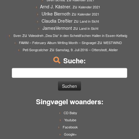
Arnd J. Kästner.
zu
Kalender 2021
Ulrike Biernoth
zu
Kalender 2021
Claudia Dreßler
zu
Land in Sicht
JamesVermont
zu
Land in Sicht
zu
Sven
Videodreh „Dea Dia“ in den Scheidt’schen Hallen in Essen-Kettwig
zu
FAWM – February Album Writing Month – Singvøgel
WESTWIND
zu
Peti Songcatcher
Samstag, 9. Juli 2016 – Otterstedt, Atelier
Suche:
Suchen
nach:
Singvøgel woanders:
CD Baby
Youtube
Facebook
Google+