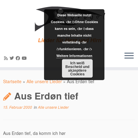
Diese Webseite nutzt
Cookies. <br />Ohne Cookies
kann es sein, <br />dass
manche Inhalte nicht
Lieder für Herz und Hirn
vollständig <br
/>funktionieren. <br />
Weitere Informationen
Ich weiß
Bescheid und
akzeptiere
Zum
Cookies
Inhalt
Startseite
»
Alle unsere Lieder
»
Aus Erdøn tief
springen
Aus Erdøn tief
15. Februar 2000
in
Alle unsere Lieder
Aus Erdøn tief, da komm ich hør