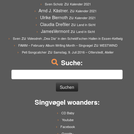
zu
Sven Scholz
Kalender 2021
Arnd J. Kästner.
zu
Kalender 2021
Ulrike Biernoth
zu
Kalender 2021
Claudia Dreßler
zu
Land in Sicht
JamesVermont
zu
Land in Sicht
zu
Sven
Videodreh „Dea Dia“ in den Scheidt’schen Hallen in Essen-Kettwig
zu
FAWM – February Album Writing Month – Singvøgel
WESTWIND
zu
Peti Songcatcher
Samstag, 9. Juli 2016 – Otterstedt, Atelier
Suche:
Suchen
nach:
Singvøgel woanders:
CD Baby
Youtube
Facebook
Google+