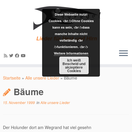
Diese Webseite nutzt
Cookies. <br />Ohne Cookies
kann es sein, <br />dass
manche Inhalte nicht
Lieder für Herz und Hirn
vollständig <br
/>funktionieren. <br />
Weitere Informationen
Ich weiß
Bescheid und
akzeptiere
Zum
Cookies
Inhalt
Startseite
»
Alle unsere Lieder
»
Bäume
springen
Bäume
15. November 1999
in
Alle unsere Lieder
Der Holunder dort am Wegrand hat viel gesehn