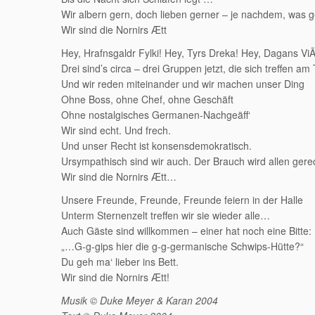
Wir albern gern, doch lieben gerner – je nachdem, was g
Wir sind die Nornirs Ætt
Hey, Hrafnsgaldr Fylki! Hey, Tyrs Dreka! Hey, Dagans ViÃ°
Drei sind’s circa – drei Gruppen jetzt, die sich treffen am
Und wir reden miteinander und wir machen unser Ding
Ohne Boss, ohne Chef, ohne Geschäft
Ohne nostalgisches Germanen-Nachgeäff‘
Wir sind echt. Und frech.
Und unser Recht ist konsensdemokratisch.
Ursympathisch sind wir auch. Der Brauch wird allen gere
Wir sind die Nornirs Ætt…
Unsere Freunde, Freunde, Freunde feiern in der Halle
Unterm Sternenzelt treffen wir sie wieder alle…
Auch Gäste sind willkommen – einer hat noch eine Bitte:
„…G-g-gips hier die g-g-germanische Schwips-Hütte?“
Du geh ma‘ lieber ins Bett.
Wir sind die Nornirs Ætt!
Musik © Duke Meyer & Karan 2004