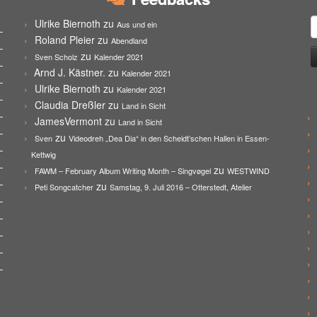
S
Ulrike Biernoth
zu
Aus und ein
n
Roland Pleier
zu
Abendland
zu
Sven Scholz
Kalender 2021
Arnd J. Kästner.
zu
Kalender 2021
Ulrike Biernoth
zu
Kalender 2021
Claudia Dreßler
zu
Land in Sicht
JamesVermont
zu
Land in Sicht
zu
Sven
Videodreh „Dea Dia“ in den Scheidt’schen Hallen in Essen-
Kettwig
zu
FAWM – February Album Writing Month – Singvøgel
WESTWIND
zu
Peti Songcatcher
Samstag, 9. Juli 2016 – Otterstedt, Atelier