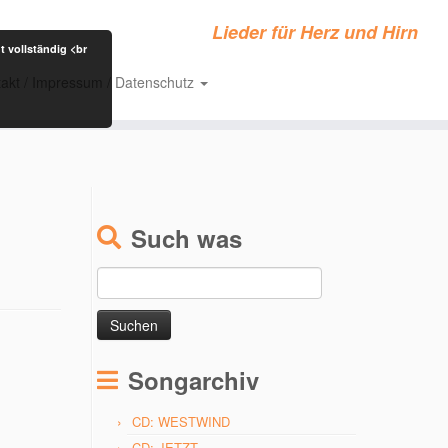
Lieder für Herz und Hirn
t vollständig <br
akt / Impressum / Datenschutz
Such was
Suchen
nach:
Songarchiv
CD: WESTWIND
CD: JETZT