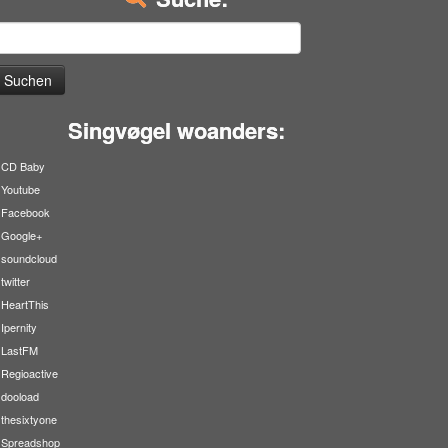
uchen
ach:
Singvøgel woanders:
CD Baby
Youtube
Facebook
Google+
soundcloud
twitter
HeartThis
Ipernity
LastFM
Regioactive
dooload
thesixtyone
Spreadshop