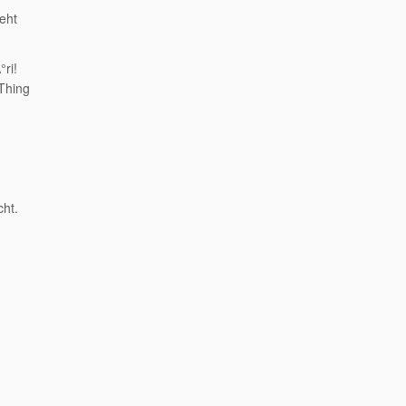
eht
ri!
 Thing
cht.