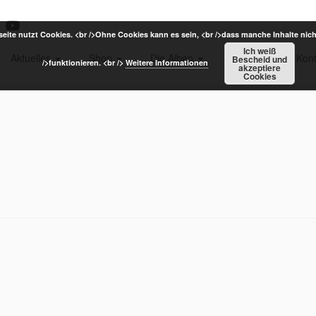
eite nutzt Cookies. <br />Ohne Cookies kann es sein, <br />dass manche Inhalte nich
Ich weiß
Aktuelles
Shop
Die Alben
Termine
Kont
Bescheid und
/>funktionieren. <br />
Weitere Informationen
akzeptiere
Cookies