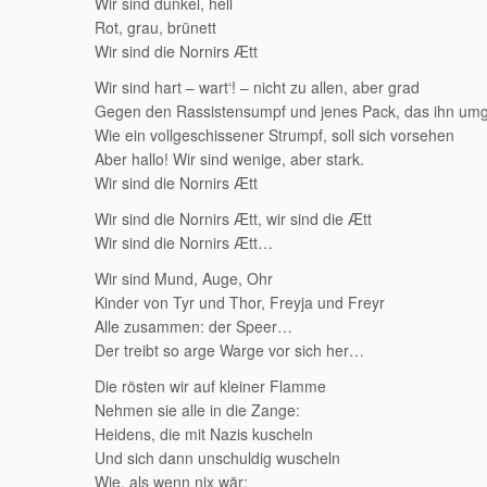
Wir sind dunkel, hell
Rot, grau, brünett
Wir sind die Nornirs Ætt
Wir sind hart – wart‘! – nicht zu allen, aber grad
Gegen den Rassistensumpf und jenes Pack, das ihn umg
Wie ein vollgeschissener Strumpf, soll sich vorsehen
Aber hallo! Wir sind wenige, aber stark.
Wir sind die Nornirs Ætt
Wir sind die Nornirs Ætt, wir sind die Ætt
Wir sind die Nornirs Ætt…
Wir sind Mund, Auge, Ohr
Kinder von Tyr und Thor, Freyja und Freyr
Alle zusammen: der Speer…
Der treibt so arge Warge vor sich her…
Die rösten wir auf kleiner Flamme
Nehmen sie alle in die Zange:
Heidens, die mit Nazis kuscheln
Und sich dann unschuldig wuscheln
Wie, als wenn nix wär: