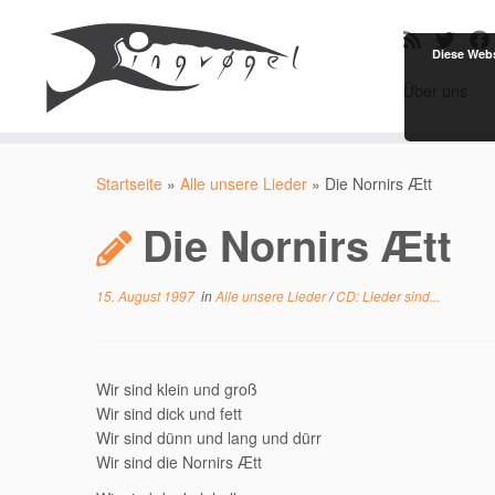
Diese Webs
Über uns
Zum
Inhalt
Startseite
»
Alle unsere Lieder
»
Die Nornirs Ætt
springen
Die Nornirs Ætt
15. August 1997
in
Alle unsere Lieder
/
CD: Lieder sind...
Wir sind klein und groß
Wir sind dick und fett
Wir sind dünn und lang und dürr
Wir sind die Nornirs Ætt