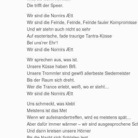
Die trifft der Speer.
Wir sind die Nornirs Ætt
Wir sind die Feinde, Feinde, Feinde fauler Kompromisse
Und wir stehn auch nicht so sehr
Auf esoterische, fade traurige Tantra-Küsse
Bei uns’rer Ehr‘!
Wir sind die Nornirs Ætt
Wir sprechen aus, was ist.
Unsere Küsse haben Biß.
Unsere Trommler sind gewiß allerbeste Siedemeister
Bis der Raum sich dreht.
Wer die Trance erlebt, weiß, wo er steht…
Wir sind die Nornirs Ætt
Uns schmeckt, was klebt
Meistens ist das Met
Wenn wir aufeinandertreffen, wird es meistens spät…
Aber dafür immer wärmer – wir sind ausgesprochene S
Und dann kreisen unsere Hörner
Bis die Nacht sich Schlafen legt …