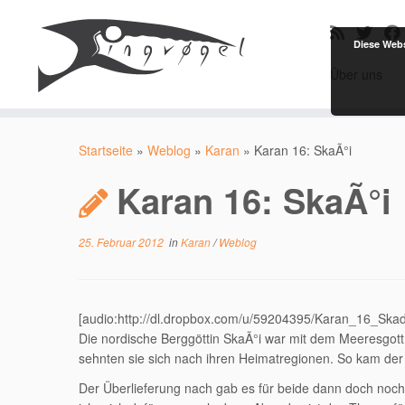
Diese Webs
Über uns
Zum
Inhalt
Startseite
»
Weblog
»
Karan
»
Karan 16: SkaÃ°i
springen
Karan 16: SkaÃ°i
25. Februar 2012
in
Karan
/
Weblog
[audio:http://dl.dropbox.com/u/59204395/Karan_16_Ska
Die nordische Berggöttin SkaÃ°i war mit dem Meeresgott N
sehnten sie sich nach ihren Heimatregionen. So kam der
Der Überlieferung nach gab es für beide dann doch noch 