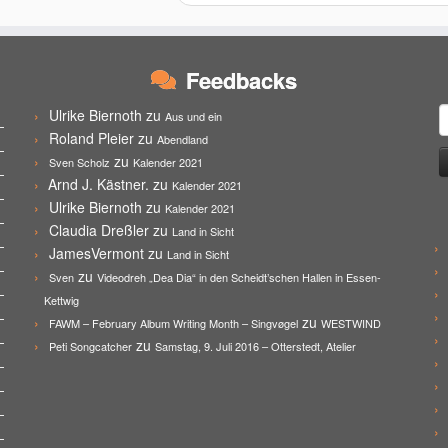
Feedbacks
S
Ulrike Biernoth
zu
Aus und ein
n
Roland Pleier
zu
Abendland
zu
Sven Scholz
Kalender 2021
Arnd J. Kästner.
zu
Kalender 2021
Ulrike Biernoth
zu
Kalender 2021
Claudia Dreßler
zu
Land in Sicht
JamesVermont
zu
Land in Sicht
zu
Sven
Videodreh „Dea Dia“ in den Scheidt’schen Hallen in Essen-
Kettwig
zu
FAWM – February Album Writing Month – Singvøgel
WESTWIND
zu
Peti Songcatcher
Samstag, 9. Juli 2016 – Otterstedt, Atelier