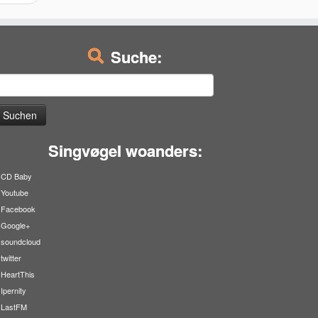
Suche:
uchen
ach:
Singvøgel woanders:
CD Baby
Youtube
Facebook
Google+
soundcloud
twitter
HeartThis
Ipernity
LastFM