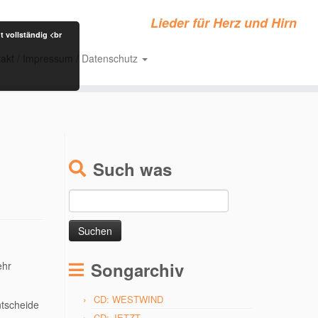
Lieder für Herz und Hirn
t vollständig <br
akt / Impressum / Datenschutz
Such was
Suchen
nach:
Songarchiv
ehr
CD: WESTWIND
ntscheide
CD: JETZT