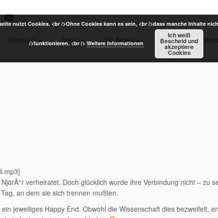
eite nutzt Cookies. <br />Ohne Cookies kann es sein, <br />dass manche Inhalte nich
Ich weiß
Aktuelles
Shop
Die Alben
Termine
Kont
Bescheid und
/>funktionieren. <br />
Weitere Informationen
akzeptiere
Cookies
di.mp3]
jörÃ°r verheiratet. Doch glücklich wurde ihre Verbindung nicht – zu s
 Tag, an dem sie sich trennen mußten.
ein jeweiliges Happy End. Obwohl die Wissenschaft dies bezweifelt, e