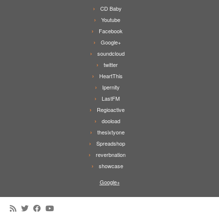
CD Baby
Youtube
Facebook
Google+
soundcloud
twitter
HeartThis
Ipernity
LastFM
Regioactive
dooload
thesixtyone
Spreadshop
reverbnation
showcase
Google+