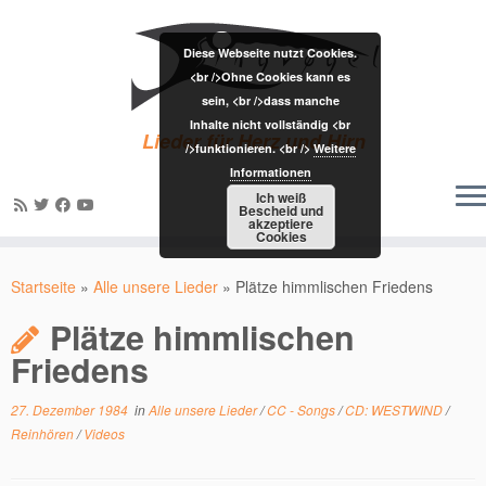
Diese Webseite nutzt Cookies.
<br />Ohne Cookies kann es
sein, <br />dass manche
Inhalte nicht vollständig <br
Lieder für Herz und Hirn
/>funktionieren. <br />
Weitere
Informationen
Ich weiß
Bescheid und
akzeptiere
Cookies
Zum
Inhalt
Startseite
»
Alle unsere Lieder
»
Plätze himmlischen Friedens
springen
Plätze himmlischen
Friedens
27. Dezember 1984
in
Alle unsere Lieder
/
CC - Songs
/
CD: WESTWIND
/
Reinhören
/
Videos