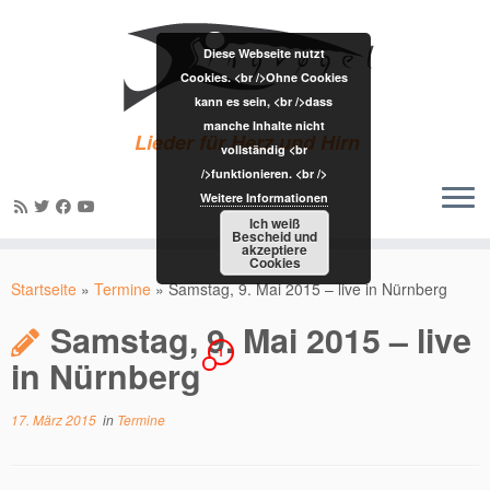
Diese Webseite nutzt
Cookies. <br />Ohne Cookies
kann es sein, <br />dass
manche Inhalte nicht
Lieder für Herz und Hirn
vollständig <br
/>funktionieren. <br />
Weitere Informationen
Ich weiß
Bescheid und
akzeptiere
Zum
Cookies
Inhalt
Startseite
»
Termine
»
Samstag, 9. Mai 2015 – live in Nürnberg
springen
Samstag, 9. Mai 2015 – live
1
in Nürnberg
17. März 2015
in
Termine