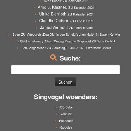
zu
Sven Scholz
Kalender 2021
Arnd J. Kästner.
zu
Kalender 2021
Ulrike Biernoth
zu
Kalender 2021
Claudia Dreßler
zu
Land in Sicht
JamesVermont
zu
Land in Sicht
zu
Sven
Videodreh „Dea Dia“ in den Scheidt’schen Hallen in Essen-Kettwig
zu
FAWM – February Album Writing Month – Singvøgel
WESTWIND
zu
Peti Songcatcher
Samstag, 9. Juli 2016 – Otterstedt, Atelier
Suche:
Suchen
nach:
Singvøgel woanders:
CD Baby
Youtube
Facebook
Google+