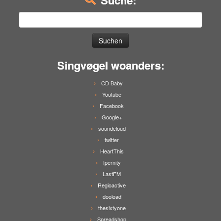
Suche:
Suchen
nach:
Singvøgel woanders:
CD Baby
Youtube
Facebook
Google+
soundcloud
twitter
HeartThis
Ipernity
LastFM
Regioactive
dooload
thesixtyone
Spreadshop