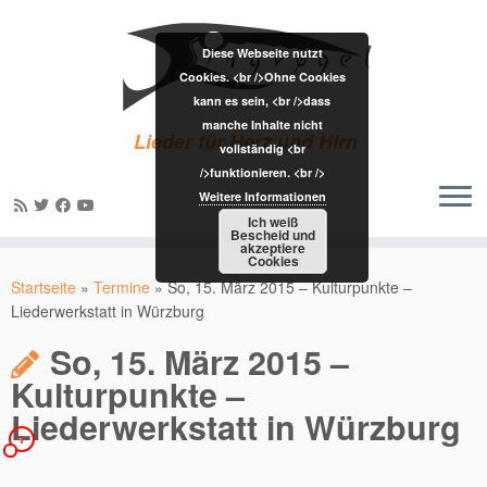
Diese Webseite nutzt
Cookies. <br />Ohne Cookies
kann es sein, <br />dass
manche Inhalte nicht
Lieder für Herz und Hirn
vollständig <br
/>funktionieren. <br />
Weitere Informationen
Ich weiß
Bescheid und
akzeptiere
Zum
Cookies
Inhalt
Startseite
»
Termine
»
So, 15. März 2015 – Kulturpunkte –
springen
Liederwerkstatt in Würzburg
So, 15. März 2015 –
Kulturpunkte –
Liederwerkstatt in Würzburg
1