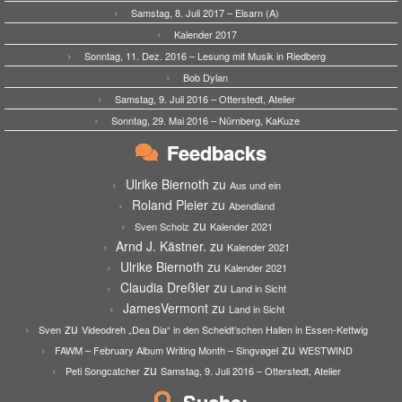
Samstag, 8. Juli 2017 – Elsarn (A)
Kalender 2017
Sonntag, 11. Dez. 2016 – Lesung mit Musik in Riedberg
Bob Dylan
Samstag, 9. Juli 2016 – Otterstedt, Atelier
Sonntag, 29. Mai 2016 – Nürnberg, KaKuze
Feedbacks
Ulrike Biernoth
zu
Aus und ein
Roland Pleier
zu
Abendland
zu
Sven Scholz
Kalender 2021
Arnd J. Kästner.
zu
Kalender 2021
Ulrike Biernoth
zu
Kalender 2021
Claudia Dreßler
zu
Land in Sicht
JamesVermont
zu
Land in Sicht
zu
Sven
Videodreh „Dea Dia“ in den Scheidt’schen Hallen in Essen-Kettwig
zu
FAWM – February Album Writing Month – Singvøgel
WESTWIND
zu
Peti Songcatcher
Samstag, 9. Juli 2016 – Otterstedt, Atelier