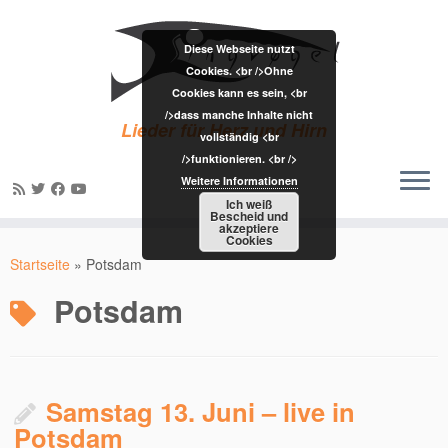
Diese Webseite nutzt
Cookies. <br />Ohne
Cookies kann es sein, <br
/>dass manche Inhalte nicht
Lieder für Herz und Hirn
vollständig <br
/>funktionieren. <br />
Weitere Informationen
Ich weiß
Bescheid und
akzeptiere
Zum
Cookies
Inhalt
Startseite
»
Potsdam
springen
Potsdam
Samstag 13. Juni – live in
Potsdam