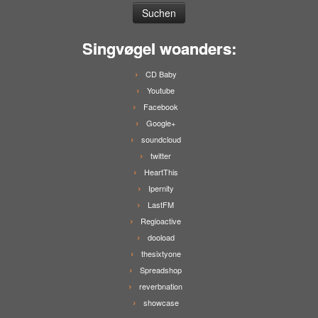
Singvøgel woanders:
CD Baby
Youtube
Facebook
Google+
soundcloud
twitter
HeartThis
Ipernity
LastFM
Regioactive
dooload
thesixtyone
Spreadshop
reverbnation
showcase