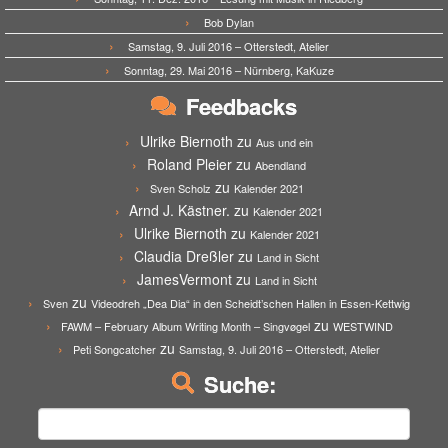
Bob Dylan
Samstag, 9. Juli 2016 – Otterstedt, Atelier
Sonntag, 29. Mai 2016 – Nürnberg, KaKuze
Feedbacks
Ulrike Biernoth
zu
Aus und ein
Roland Pleier
zu
Abendland
zu
Sven Scholz
Kalender 2021
Arnd J. Kästner.
zu
Kalender 2021
Ulrike Biernoth
zu
Kalender 2021
Claudia Dreßler
zu
Land in Sicht
JamesVermont
zu
Land in Sicht
zu
Sven
Videodreh „Dea Dia“ in den Scheidt’schen Hallen in Essen-Kettwig
zu
FAWM – February Album Writing Month – Singvøgel
WESTWIND
zu
Peti Songcatcher
Samstag, 9. Juli 2016 – Otterstedt, Atelier
Suche:
Suchen
nach: