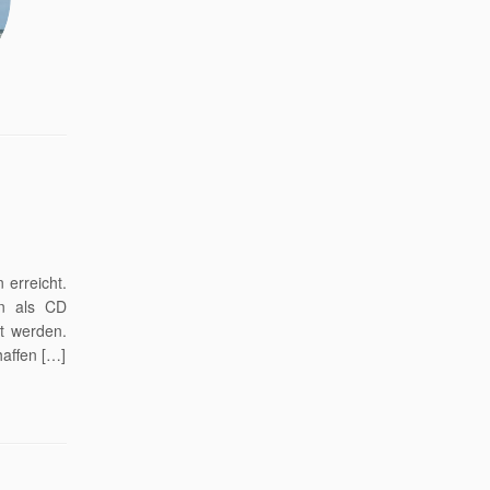
erreicht.
nn als CD
t werden.
haffen […]