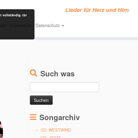
Lieder für Herz und Hirn
t vollständig <br
akt / Impressum / Datenschutz
Such was
Suchen
nach:
Songarchiv
CD: WESTWIND
CD: JETZT