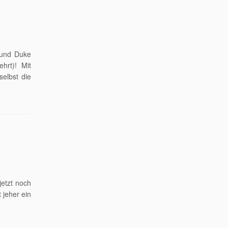
 und Duke
hrt)! Mit
selbst die
jetzt noch
 jeher ein