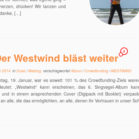
herzen, drücken! Wir tanzen und
 dankø, […]
2
er Westwind bläst weiter
r 2014
in
Duke
/
Weblog
verschlagwortet
Album
/
Crowdfunding
/
WESTWIND
ag, 19. Januar, war es soweit: 101 % des Crowdfunding-Ziels waren 
eutet: „Westwind“ kann erscheinen, das 6. Singvøgel-Album ka
t und in einem ansprechenden Cover (Digipack mit Booklet) verpack
an alle, die das ermöglichten, an alle, denen ihr Vertrauen in unser Sc