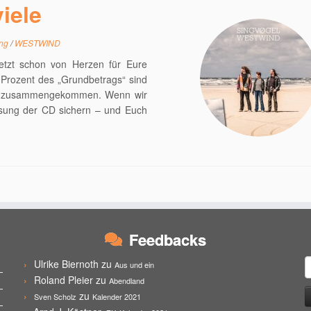
iele
ing
/
WESTWIND
etzt schon von Herzen für Eure
Prozent des „Grundbetrags“ sind
eits zusammengekommen. Wenn wir
essung der CD sichern – und Euch
Feedbacks
S
Ulrike Biernoth
zu
Aus und ein
n
Roland Pleier
zu
Abendland
zu
Sven Scholz
Kalender 2021