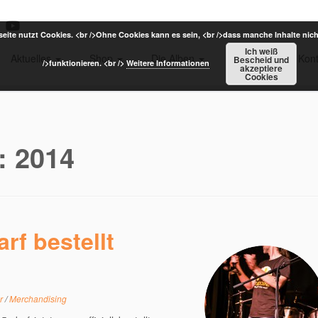
eite nutzt Cookies. <br />Ohne Cookies kann es sein, <br />dass manche Inhalte nich
Ich weiß
Aktuelles
Shop
Die Alben
Termine
Kont
Bescheid und
/>funktionieren. <br />
Weitere Informationen
akzeptiere
Cookies
e:
2014
rf bestellt
er
/
Merchandising