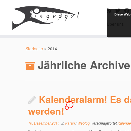
Diese Webs
Über uns
Zum
Inhalt
Startseite
»
2014
springen
Jährliche Archiv
Kalenderalarm! Es da
1
werden!
10. Dezember 2014
in
Karan
/
Weblog
verschlagwortet
Kalend