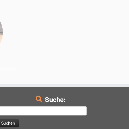
Suche:
uchen
ach: