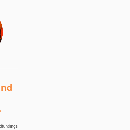
und
s
dfundings