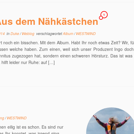
1
Aus dem Nähkästchen
014
in
Duke
/
Weblog
verschlagwortet
Album
/
WESTWIND
t noch ein bisschen. Mit dem Album. Habt Ihr noch etwas Zeit? Wir, f
ssen welche haben. Zum einen, weil sich unser Produzent Ingo doch 
nnitus zugezogen hat, sondern einen schweren Hörsturz. Das ist was
 hilft leider nur Ruhe: auf […]
ing
/
WESTWIND
n eilig ist es schon. Es sind nur
as Ihr konntet, was irgend ging –