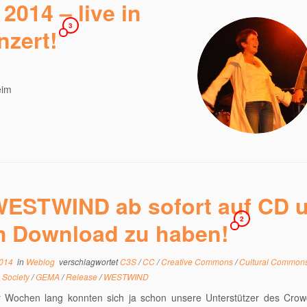
2014 – live in
3
zert!
eim
ESTWIND ab sofort auf CD 
2
 Download zu haben!
2014
in
Weblog
verschlagwortet
C3S
/
CC
/
Creative Commons
/
Cultural Common
g Society
/
GEMA
/
Release
/
WESTWIND
r Wochen lang konnten sich ja schon unsere Unterstützer des Crow