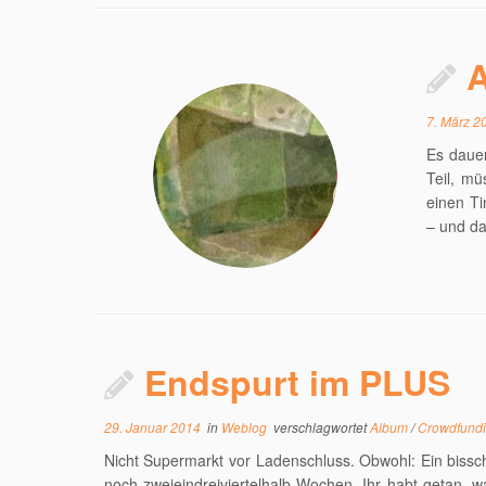
7. März 2
Es dauer
Teil, mü
einen Ti
– und da
Endspurt im PLUS
29. Januar 2014
in
Weblog
verschlagwortet
Album
/
Crowdfund
Nicht Supermarkt vor Ladenschluss. Obwohl: Ein bissche
noch zweieindreiviertelhalb Wochen. Ihr habt getan, w