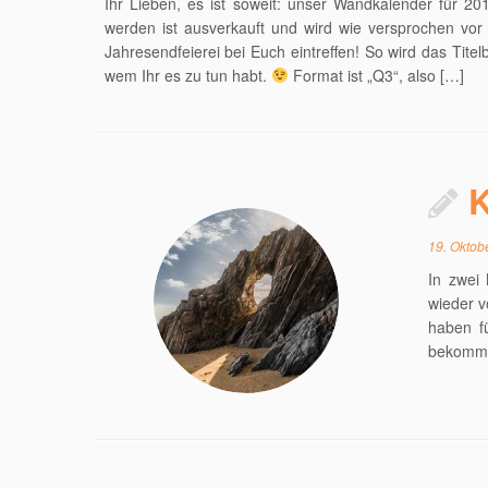
Ihr Lieben, es ist soweit: unser Wandkalender für 2015 
werden ist ausverkauft und wird wie versprochen vor
Jahresendfeierei bei Euch eintreffen! So wird das Titelb
wem Ihr es zu tun habt.
Format ist „Q3“, also […]
K
19. Oktob
In zwei
wieder v
haben f
bekomme