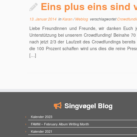
Eins plus eins sind v
13. Januar 2014
in
Karan
/
Weblog
verschlagwortet
Crowdfund
Liebe Freundinnen und Freunde, wir danken Euch j
Unterstützung bei unserem Crowdfunding! Beinahe 70 
nach jetzt 2/3 der Laufzeit des Crowdfundings ber
die 100 Prozent schaffen wird uns dies die reine Pr
[…]
Singvøgel Blog
Kalender 2023
FAWM – February Album Writing Month
Kalender 2021