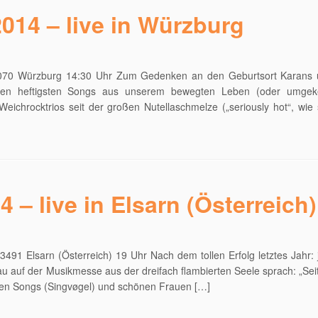
014 – live in Würzburg
97070 Würzburg 14:30 Uhr Zum Gedenken an den Geburtsort Karans
en heftigsten Songs aus unserem bewegten Leben (oder umgeke
eichrocktrios seit der großen Nutellaschmelze („seriously hot“, wie 
4 – live in Elsarn (Österreich)
91 Elsarn (Österreich) 19 Uhr Nach dem tollen Erfolg letztes Jahr: 
chau auf der Musikmesse aus der dreifach flambierten Seele sprach: „Seit
önen Songs (Singvøgel) und schönen Frauen […]