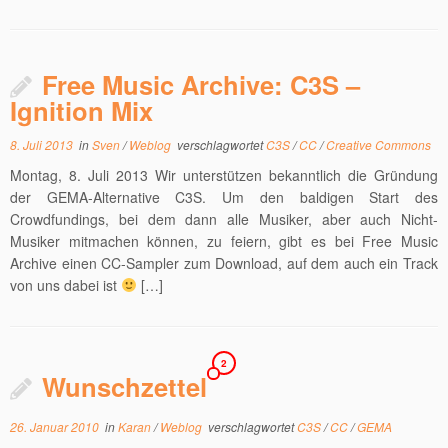
Free Music Archive: C3S –
Ignition Mix
8. Juli 2013
in
Sven
/
Weblog
verschlagwortet
C3S
/
CC
/
Creative Commons
Montag, 8. Juli 2013 Wir unterstützen bekanntlich die Gründung
der GEMA-Alternative C3S. Um den baldigen Start des
Crowdfundings, bei dem dann alle Musiker, aber auch Nicht-
Musiker mitmachen können, zu feiern, gibt es bei Free Music
Archive einen CC-Sampler zum Download, auf dem auch ein Track
von uns dabei ist
[…]
2
Wunschzettel
26. Januar 2010
in
Karan
/
Weblog
verschlagwortet
C3S
/
CC
/
GEMA