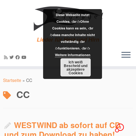
Diese Webseite nutzt
Cookies. <br />Ohne
Cookies kann es sein, <br
/>dass manche Inhalte nicht
Lieder für Herz und Hirn
vollständig <br
/>funktionieren. <br />
Weitere Informationen
Ich weiß
Bescheid und
akzeptiere
Zum
Cookies
Inhalt
Startseite
»
CC
springen
CC
WESTWIND ab sofort auf CD
2
und zum Download zu haben!