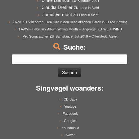
Ulrike Biernoth
zu
Kalender 2021
Claudia Dreßler
zu
Land in Sicht
JamesVermont
zu
Land in Sicht
zu
Sven
Videodreh „Dea Dia“ in den Scheidt’schen Hallen in Essen-Kettwig
zu
FAWM – February Album Writing Month – Singvøgel
WESTWIND
zu
Peti Songcatcher
Samstag, 9. Juli 2016 – Otterstedt, Atelier
Suche:
Suchen
nach:
Singvøgel woanders:
CD Baby
Youtube
Facebook
Google+
soundcloud
twitter