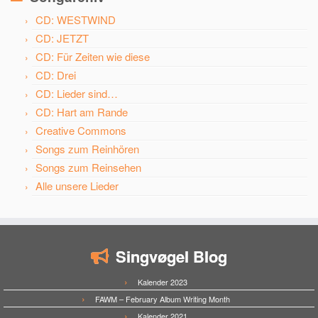
CD: WESTWIND
CD: JETZT
CD: Für Zeiten wie diese
CD: Drei
CD: Lieder sind…
CD: Hart am Rande
Creative Commons
Songs zum Reinhören
Songs zum Reinsehen
Alle unsere Lieder
Singvøgel Blog
Kalender 2023
FAWM – February Album Writing Month
Kalender 2021