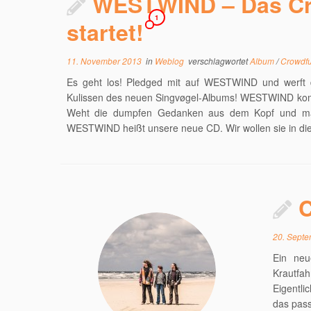
WESTWIND – Das C
1
startet!
11. November 2013
in
Weblog
verschlagwortet
Album
/
Crowdf
Es geht los! Pledged mit auf WESTWIND und werft da
Kulissen des neuen Singvøgel-Albums! WESTWIND kommt
Weht die dumpfen Gedanken aus dem Kopf und mach
WESTWIND heißt unsere neue CD. Wir wollen sie in di
C
20. Sept
Ein neu
Krautfah
Eigentli
das pass