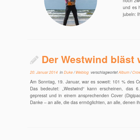
noch zwe
und es 
jubeln: 
Der Westwind bläst 
20. Januar 2014
in
Duke
/
Weblog
verschlagwortet
Album
/
Cro
Am Sonntag, 19. Januar, war es soweit: 101 % des Cr
Das bedeutet: „Westwind“ kann erscheinen, das 6
gepresst und in einem ansprechenden Cover (Digipac
Danke – an alle, die das ermöglichten, an alle, denen i