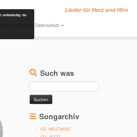
Lieder für Herz und Hirn
t vollständig <br
akt / Impressum / Datenschutz
Such was
Suchen
nach:
Songarchiv
CD: WESTWIND
CD: JETZT