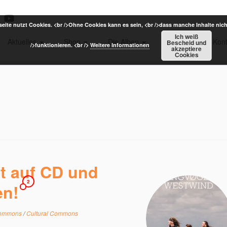
eite nutzt Cookies. <br />Ohne Cookies kann es sein, <br />dass manche Inhalte nich
Ich weiß
Aktuelles
Shop
Die Alben
Termine
Kont
Bescheid und
/>funktionieren. <br />
Weitere Informationen
akzeptiere
Cookies
t auf CD und
2
en!
Commons
/
Cultural Commons