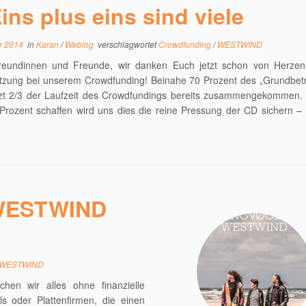
ins plus eins sind viele
r 2014
in
Karan
/
Weblog
verschlagwortet
Crowdfunding
/
WESTWIND
reundinnen und Freunde, wir danken Euch jetzt schon von Herzen
ützung bei unserem Crowdfunding! Beinahe 70 Prozent des „Grundbetr
tzt 2/3 der Laufzeit des Crowdfundings bereits zusammengekommen.
Prozent schaffen wird uns dies die reine Pressung der CD sichern –
 WESTWIND
WESTWIND
hen wir alles ohne finanzielle
s oder Plattenfirmen, die einen