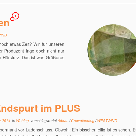
1
en
IND
noch etwas Zeit? Wir, für unseren
er Produzent Ingo doch nicht nur
n Hörsturz. Das ist was Größeres
ndspurt im PLUS
r 2014
in
Weblog
verschlagwortet
Album
/
Crowdfunding
/
WESTWIND
permarkt vor Ladenschluss. Obwohl: Ein bisschen eilig ist es schon. E