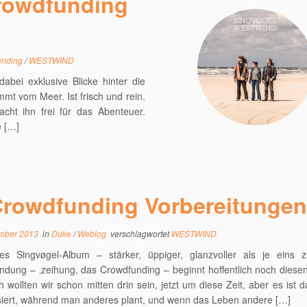
rowdfunding
unding
/
WESTWIND
bei exklusive Blicke hinter die
 vom Meer. Ist frisch und rein.
t ihn frei für das Abenteuer.
e […]
rowdfunding Vorbereitunge
ember 2013
in
Duke
/
Weblog
verschlagwortet
WESTWIND
es Singvøgel-Album – stärker, üppiger, glanzvoller als je eins z
ndung – ‚zeihung, das Crowdfunding – beginnt hoffentlich noch diese
ch wollten wir schon mitten drin sein, jetzt um diese Zeit, aber es ist 
iert, während man anderes plant, und wenn das Leben andere […]