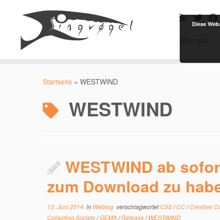
Diese Webs
Über uns
Zum
Inhalt
Startseite
»
WESTWIND
springen
WESTWIND
WESTWIND ab sofor
zum Download zu hab
13. Juni 2014
in
Weblog
verschlagwortet
C3S
/
CC
/
Creative 
Collecting Society
/
GEMA
/
Release
/
WESTWIND