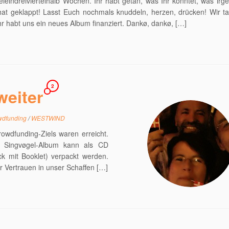
ieindreiviertelhalb Wochen. Ihr habt getan, was Ihr konntet, was irg
hat geklappt! Lasst Euch nochmals knuddeln, herzen, drücken! Wir t
Ihr habt uns ein neues Album finanziert. Dankø, dankø, […]
2
weiter
wdfunding
/
WESTWIND
owdfunding-Ziels waren erreicht.
. Singvøgel-Album kann als CD
k mit Booklet) verpackt werden.
hr Vertrauen in unser Schaffen […]