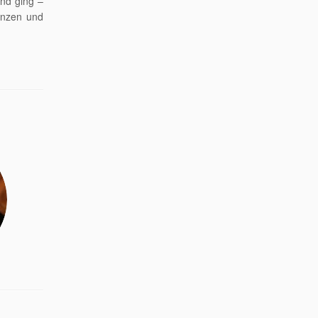
end ging –
anzen und