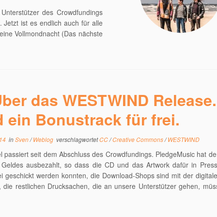
 Unterstützer des Crowdfundings
Jetzt ist es endlich auch für alle
nd eine Vollmondnacht (Das nächste
ber das WESTWIND Release.
 ein Bonustrack für frei.
014
in
Sven
/
Weblog
verschlagwortet
CC
/
Creative Commons
/
WESTWIND
iel passiert seit dem Abschluss des Crowdfundings. PledgeMusic hat d
s Geldes ausbezahlt, so dass die CD und das Artwork dafür in Pres
i geschickt werden konnten, die Download-Shops sind mit der digital
, die restlichen Drucksachen, die an unsere Unterstützer gehen, mü