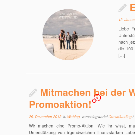
E
13. Janua
Liebe F
Unterst
nach je
die 100 
[…]
Mitmachen bei der
9
Promoaktion!
29. Dezember 2013
in
Weblog
verschlagwortet
Crowdfunding
/
Wir machen eine Promo-Aktion! Wie ihr wisst, mac
Unterstützung von irgendwelchen finanzstarken Label