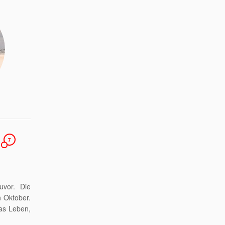
7
n
uvor. Die
n Oktober.
das Leben,