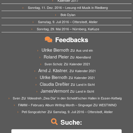
Kalender 2017
Sonntag, 11. Dez. 2016 – Lesung mit Musik in Riedberg
Bob Dylan
Samstag, 9. Juli 2016 – Otterstedt, Atelier
Sonntag, 29. Mai 2016 – Nürnberg, KaKuze
Feedbacks
Ulrike Biernoth
zu
Aus und ein
Roland Pleier
zu
Abendland
zu
Sven Scholz
Kalender 2021
Arnd J. Kästner.
zu
Kalender 2021
Ulrike Biernoth
zu
Kalender 2021
Claudia Dreßler
zu
Land in Sicht
JamesVermont
zu
Land in Sicht
zu
Sven
Videodreh „Dea Dia“ in den Scheidt’schen Hallen in Essen-Kettwig
zu
FAWM – February Album Writing Month – Singvøgel
WESTWIND
zu
Peti Songcatcher
Samstag, 9. Juli 2016 – Otterstedt, Atelier
Suche:
Suchen