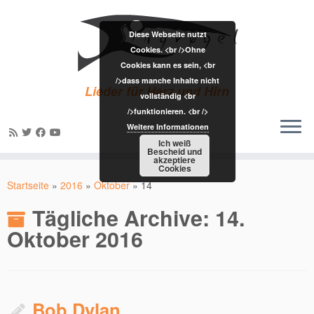
Diese Webseite nutzt
Cookies. <br />Ohne
Cookies kann es sein, <br
/>dass manche Inhalte nicht
Lieder für Herz und Hirn
vollständig <br
/>funktionieren. <br />
Weitere Informationen
Ich weiß
Bescheid und
akzeptiere
Zum
Cookies
Inhalt
Startseite
»
2016
»
Oktober
»
14
springen
Tägliche Archive:
14.
Oktober 2016
Bob Dylan