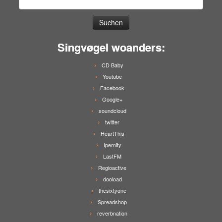
nach:
Singvøgel woanders:
CD Baby
Youtube
Facebook
Google+
soundcloud
twitter
HeartThis
Ipernity
LastFM
Regioactive
dooload
thesixtyone
Spreadshop
reverbnation