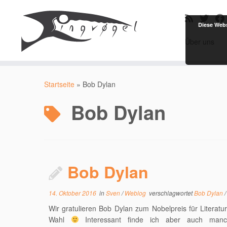
Diese Webs
Über uns
Zum
Inhalt
Startseite
»
Bob Dylan
springen
Bob Dylan
Bob Dylan
14. Oktober 2016
in
Sven
/
Weblog
verschlagwortet
Bob Dylan
Wir gratulieren Bob Dylan zum Nobelpreis für Literatu
Wahl
Interessant finde ich aber auch manc