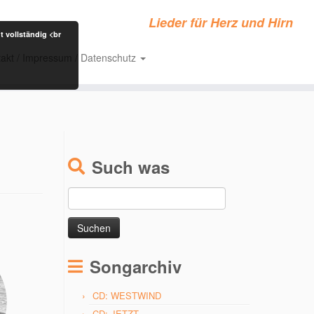
Lieder für Herz und Hirn
t vollständig <br
akt / Impressum / Datenschutz
Such was
Suchen
nach:
Songarchiv
CD: WESTWIND
CD: JETZT