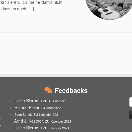
kritisieren. Ich meine damit nicht
, dass es doch […]
Feedbacks
S
Ulrike Biernoth
zu
Aus und ein
n
Roland Pleier
zu
Abendland
zu
Sven Scholz
Kalender 2021
Arnd J. Kästner.
zu
Kalender 2021
Ulrike Biernoth
zu
Kalender 2021