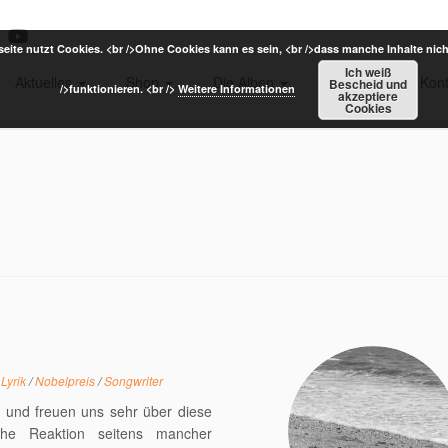
eite nutzt Cookies. <br />Ohne Cookies kann es sein, <br />dass manche Inhalte nich
Ich weiß
Aktuelles
Shop
Die Alben
Termine
Kont
Bescheid und
/>funktionieren. <br />
Weitere Informationen
akzeptiere
Cookies
/
Lyrik
/
Nobelpreis
/
Songwriter
r und freuen uns sehr über diese
he Reaktion seitens mancher