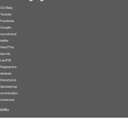
CD Baby
Youtube
Facebook
Google+
soundcloud
twitter
HeartThis
Ipernity
LastFM
Regioactive
dooload
thesixtyone
Spreadshop
reverbnation
showcase
oogle+