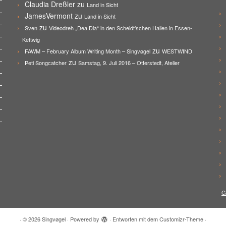
Claudia Dreßler
zu
Land in Sicht
JamesVermont
zu
Land in Sicht
zu
Sven
Videodreh „Dea Dia“ in den Scheidt’schen Hallen in Essen-
Kettwig
zu
FAWM – February Album Writing Month – Singvøgel
WESTWIND
zu
Peti Songcatcher
Samstag, 9. Juli 2016 – Otterstedt, Atelier
G
·
© 2026
Singvøgel
·
Powered by
·
Entworfen mit dem
Customizr-Theme
·