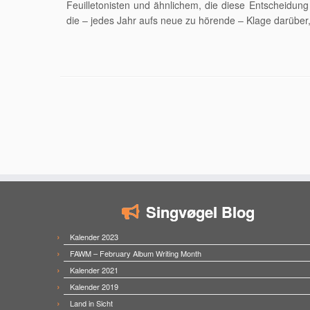
Feuilletonisten und ähnlichem, die diese Entscheidung 
die – jedes Jahr aufs neue zu hörende – Klage darüber
Singvøgel Blog
Kalender 2023
FAWM – February Album Writing Month
Kalender 2021
Kalender 2019
Land in Sicht