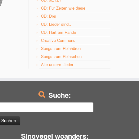
CD: Für Zeiten wie diese
CD: Drei
CD: Lieder sind…
CD: Hart am Rande
Creative Commons
Songs zum Reinhören
Songs zum Reinsehen
Alle unsere Lieder
Suche:
uchen
ach:
Singvøgel woanders: