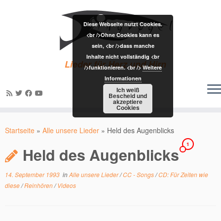
Diese Webseite nutzt Cookies.
<br />Ohne Cookies kann es
sein, <br />dass manche
Inhalte nicht vollständig <br
Lieder für Herz und Hirn
/>funktionieren. <br />
Weitere
Informationen
Ich weiß
Bescheid und
akzeptiere
Cookies
Zum
Inhalt
Startseite
»
Alle unsere Lieder
»
Held des Augenblicks
springen
1
Held des Augenblicks
14. September 1993
in
Alle unsere Lieder
/
CC - Songs
/
CD: Für Zeiten wie
diese
/
Reinhören
/
Videos