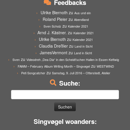
Feedbacks
Ulrike Biernoth
zu
Aus und ein
Roland Pleier
zu
Abendland
zu
Sven Scholz
Kalender 2021
Arnd J. Kästner.
zu
Kalender 2021
Ulrike Biernoth
zu
Kalender 2021
Claudia Dreßler
zu
Land in Sicht
JamesVermont
zu
Land in Sicht
zu
Sven
Videodreh „Dea Dia“ in den Scheidt’schen Hallen in Essen-Kettwig
zu
FAWM – February Album Writing Month – Singvøgel
WESTWIND
zu
Peti Songcatcher
Samstag, 9. Juli 2016 – Otterstedt, Atelier
Suche:
Suchen
nach:
Singvøgel woanders: