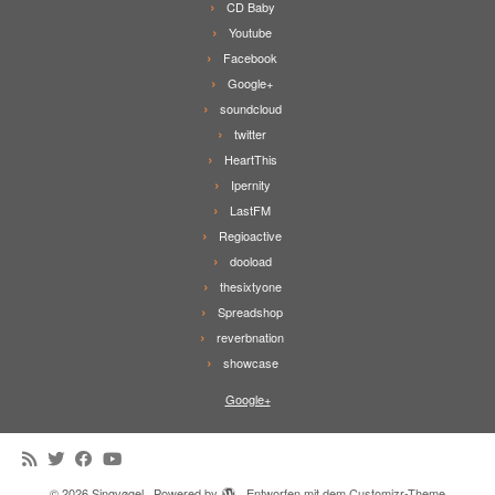
CD Baby
Youtube
Facebook
Google+
soundcloud
twitter
HeartThis
Ipernity
LastFM
Regioactive
dooload
thesixtyone
Spreadshop
reverbnation
showcase
Google+
·
© 2026
Singvøgel
·
Powered by
·
Entworfen mit dem
Customizr-Theme
·