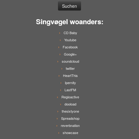
Singvøgel woanders:
CD Baby
Youtube
Facebook
Google+
soundcloud
twitter
HeartThis
Ipernity
LastFM
Regioactive
dooload
thesixtyone
Spreadshop
reverbnation
showcase