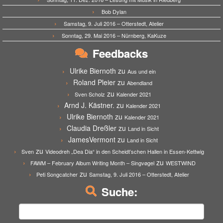
Bob Dylan
Samstag, 9. Juli 2016 – Otterstedt, Atelier
Sonntag, 29. Mai 2016 – Nürnberg, KaKuze
Feedbacks
Ulrike Biernoth
zu
Aus und ein
Roland Pleier
zu
Abendland
zu
Sven Scholz
Kalender 2021
Arnd J. Kästner.
zu
Kalender 2021
Ulrike Biernoth
zu
Kalender 2021
Claudia Dreßler
zu
Land in Sicht
JamesVermont
zu
Land in Sicht
zu
Sven
Videodreh „Dea Dia“ in den Scheidt’schen Hallen in Essen-Kettwig
zu
FAWM – February Album Writing Month – Singvøgel
WESTWIND
zu
Peti Songcatcher
Samstag, 9. Juli 2016 – Otterstedt, Atelier
Suche:
Suchen
nach: