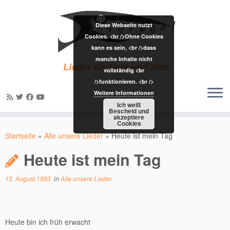
Diese Webseite nutzt
Cookies. <br />Ohne Cookies
kann es sein, <br />dass
manche Inhalte nicht
Lieder für Herz und Hirn
vollständig <br
/>funktionieren. <br />
Weitere Informationen
Ich weiß
Bescheid und
akzeptiere
Zum
Cookies
Inhalt
Startseite
»
Alle unsere Lieder
»
Heute ist mein Tag
springen
Heute ist mein Tag
15. August 1993
in
Alle unsere Lieder
Heute bin ich früh erwacht