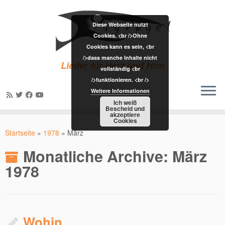
Diese Webseite nutzt
Cookies. <br />Ohne
Cookies kann es sein, <br
/>dass manche Inhalte nicht
Lieder für Herz und Hirn
vollständig <br
/>funktionieren. <br />
Weitere Informationen
Ich weiß
Bescheid und
akzeptiere
Zum
Cookies
Inhalt
Startseite
»
1978
»
März
springen
Monatliche Archive:
März
1978
Wohin