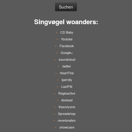
Singvøgel woanders:
CD Baby
Youtube
Facebook
Google+
soundcloud
twitter
HeartThis
Ipernity
LastFM
Regioactive
dooload
thesixtyone
Spreadshop
reverbnation
showcase