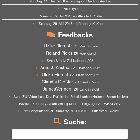
Sonntag, 11. Dez. 2016 – Lesung mit Musik in Riedberg
Bob Dylan
Samstag, 9. Juli 2016 – Otterstedt, Atelier
Sonntag, 29. Mai 2016 – Nürnberg, KaKuze
Feedbacks
Ulrike Biernoth
zu
Aus und ein
Roland Pleier
zu
Abendland
zu
Sven Scholz
Kalender 2021
Arnd J. Kästner.
zu
Kalender 2021
Ulrike Biernoth
zu
Kalender 2021
Claudia Dreßler
zu
Land in Sicht
JamesVermont
zu
Land in Sicht
zu
Sven
Videodreh „Dea Dia“ in den Scheidt’schen Hallen in Essen-Kettwig
zu
FAWM – February Album Writing Month – Singvøgel
WESTWIND
zu
Peti Songcatcher
Samstag, 9. Juli 2016 – Otterstedt, Atelier
Suche:
Suchen
nach: