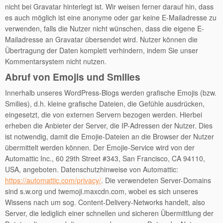
nicht bei Gravatar hinterlegt ist. Wir weisen ferner darauf hin, dass
es auch möglich ist eine anonyme oder gar keine E-Mailadresse zu
verwenden, falls die Nutzer nicht wünschen, dass die eigene E-
Mailadresse an Gravatar übersendet wird. Nutzer können die
Übertragung der Daten komplett verhindern, indem Sie unser
Kommentarsystem nicht nutzen.
Abruf von Emojis und Smilies
Innerhalb unseres WordPress-Blogs werden grafische Emojis (bzw.
Smilies), d.h. kleine grafische Dateien, die Gefühle ausdrücken,
eingesetzt, die von externen Servern bezogen werden. Hierbei
erheben die Anbieter der Server, die IP-Adressen der Nutzer. Dies
ist notwendig, damit die Emojie-Dateien an die Browser der Nutzer
übermittelt werden können. Der Emojie-Service wird von der
Automattic Inc., 60 29th Street #343, San Francisco, CA 94110,
USA, angeboten. Datenschutzhinweise von Automattic:
https://automattic.com/privacy/
. Die verwendeten Server-Domains
sind s.w.org und twemoji.maxcdn.com, wobei es sich unseres
Wissens nach um sog. Content-Delivery-Networks handelt, also
Server, die lediglich einer schnellen und sicheren Übermittlung der