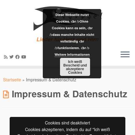
Diese Webseite nutzt
Cookies. <br />Ohne
Cookies kann es sein, <br
/>dass manche Inhalte nicht
Lieder für Herz und Hirn
vollständig <br
/>funktionieren. <br />
Weitere Informationen
Ich weiß
Bescheid und
akzeptiere
Zum
Cookies
Inhalt
Startseite
»
Impressum & Datenschutz
springen
Impressum & Datenschutz
Cookies sind deaktiviert
Cookies akzeptieren, indem du auf "Ich weiß