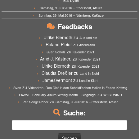
Bob Dylan
Samstag, 9. Juli 2016 – Otterstedt, Atelier
Sonntag, 29. Mai 2016 – Nürnberg, KaKuze
Feedbacks
Ulrike Biernoth
zu
Aus und ein
Roland Pleier
zu
Abendland
zu
Sven Scholz
Kalender 2021
Arnd J. Kästner.
zu
Kalender 2021
Ulrike Biernoth
zu
Kalender 2021
Claudia Dreßler
zu
Land in Sicht
JamesVermont
zu
Land in Sicht
zu
Sven
Videodreh „Dea Dia“ in den Scheidt’schen Hallen in Essen-Kettwig
zu
FAWM – February Album Writing Month – Singvøgel
WESTWIND
zu
Peti Songcatcher
Samstag, 9. Juli 2016 – Otterstedt, Atelier
Suche:
Suchen
nach: