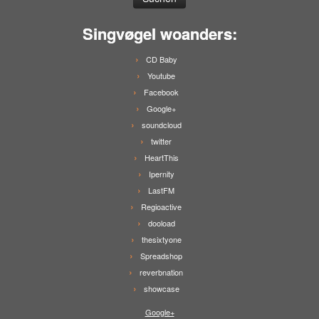
Singvøgel woanders:
CD Baby
Youtube
Facebook
Google+
soundcloud
twitter
HeartThis
Ipernity
LastFM
Regioactive
dooload
thesixtyone
Spreadshop
reverbnation
showcase
Google+