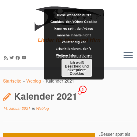
Diese Webseite nutzt
Cookies. <br />Ohne Cookies
kann es sein, <br />dass
manche Inhalte nicht
Lieder für Herz und Hirn
vollständig <br
/>funktionieren. <br />
Weitere Informationen
Ich weiß
Bescheid und
akzeptiere
Zum
Cookies
Inhalt
Startseite
»
Weblog
»
Kalender 2021
springen
3
Kalender 2021
14. Januar 2021
in
Weblog
„Besser spät als