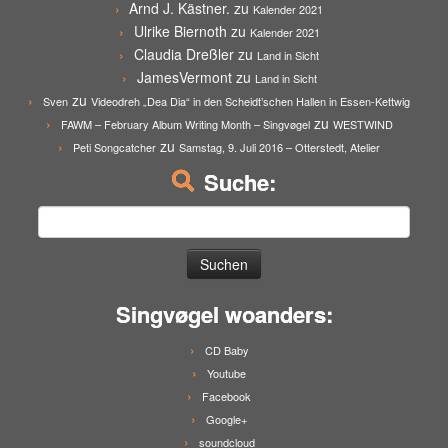
Arnd J. Kästner.
zu
Kalender 2021
Ulrike Biernoth
zu
Kalender 2021
Claudia Dreßler
zu
Land in Sicht
JamesVermont
zu
Land in Sicht
zu
Sven
Videodreh „Dea Dia“ in den Scheidt’schen Hallen in Essen-Kettwig
zu
FAWM – February Album Writing Month – Singvøgel
WESTWIND
zu
Peti Songcatcher
Samstag, 9. Juli 2016 – Otterstedt, Atelier
Suche:
Suchen
nach:
Singvøgel woanders:
CD Baby
Youtube
Facebook
Google+
soundcloud