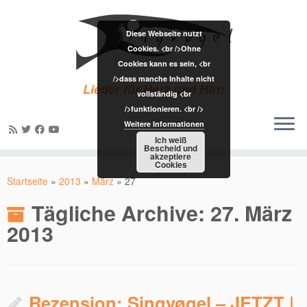
Diese Webseite nutzt
Cookies. <br />Ohne
Cookies kann es sein, <br
/>dass manche Inhalte nicht
Lieder für Herz und Hirn
vollständig <br
/>funktionieren. <br />
Weitere Informationen
Ich weiß
Bescheid und
akzeptiere
Zum
Cookies
Inhalt
Startseite
»
2013
»
März
»
27
springen
Tägliche Archive:
27. März
2013
Rezension: Singvøgel – JETZT |