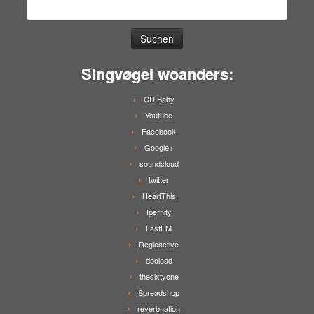
Suchen
nach:
Singvøgel woanders:
CD Baby
Youtube
Facebook
Google+
soundcloud
twitter
HeartThis
Ipernity
LastFM
Regioactive
dooload
thesixtyone
Spreadshop
reverbnation