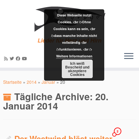
Diese Webseite nutzt
Cookies. <br />Ohne
Cookies kann es sein, <br
/>dass manche Inhalte nicht
Lieder für Herz und Hirn
vollständig <br
/>funktionieren. <br />
Weitere Informationen
Ich weiß
Bescheid und
akzeptiere
Zum
Cookies
Inhalt
Startseite
»
2014
»
Januar
»
20
springen
Tägliche Archive:
20.
Januar 2014
2
Der Westwind bläst weiter