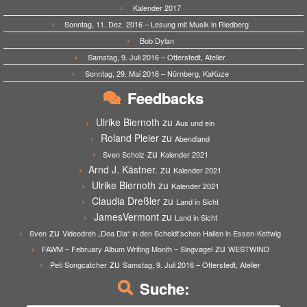
Kalender 2017
Sonntag, 11. Dez. 2016 – Lesung mit Musik in Riedberg
Bob Dylan
Samstag, 9. Juli 2016 – Otterstedt, Atelier
Sonntag, 29. Mai 2016 – Nürnberg, KaKuze
Feedbacks
Ulrike Biernoth
zu
Aus und ein
Roland Pleier
zu
Abendland
zu
Sven Scholz
Kalender 2021
Arnd J. Kästner.
zu
Kalender 2021
Ulrike Biernoth
zu
Kalender 2021
Claudia Dreßler
zu
Land in Sicht
JamesVermont
zu
Land in Sicht
zu
Sven
Videodreh „Dea Dia“ in den Scheidt’schen Hallen in Essen-Kettwig
zu
FAWM – February Album Writing Month – Singvøgel
WESTWIND
zu
Peti Songcatcher
Samstag, 9. Juli 2016 – Otterstedt, Atelier
Suche: