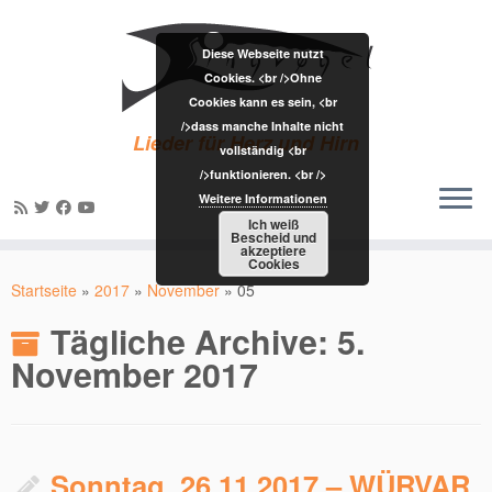
Diese Webseite nutzt
Cookies. <br />Ohne
Cookies kann es sein, <br
/>dass manche Inhalte nicht
Lieder für Herz und Hirn
vollständig <br
/>funktionieren. <br />
Weitere Informationen
Ich weiß
Bescheid und
akzeptiere
Zum
Cookies
Inhalt
Startseite
»
2017
»
November
»
05
springen
Tägliche Archive:
5.
November 2017
Sonntag, 26.11.2017 – WÜRVAR