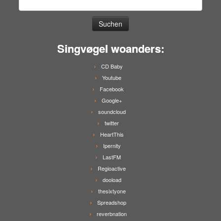
Suchen
nach:
Singvøgel woanders:
CD Baby
Youtube
Facebook
Google+
soundcloud
twitter
HeartThis
Ipernity
LastFM
Regioactive
dooload
thesixtyone
Spreadshop
reverbnation