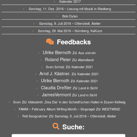
Kalender 2017
Sonntag, 11. Dez. 2016 – Lesung mit Musik in Riedberg
Bob Dylan
Samstag, 9. Juli 2016 – Otterstedt, Atelier
Sonntag, 29. Mai 2016 – Nürnberg, KaKuze
Feedbacks
Ulrike Biernoth
zu
Aus und ein
Roland Pleier
zu
Abendland
zu
Sven Scholz
Kalender 2021
Arnd J. Kästner.
zu
Kalender 2021
Ulrike Biernoth
zu
Kalender 2021
Claudia Dreßler
zu
Land in Sicht
JamesVermont
zu
Land in Sicht
zu
Sven
Videodreh „Dea Dia“ in den Scheidt’schen Hallen in Essen-Kettwig
zu
FAWM – February Album Writing Month – Singvøgel
WESTWIND
zu
Peti Songcatcher
Samstag, 9. Juli 2016 – Otterstedt, Atelier
Suche: