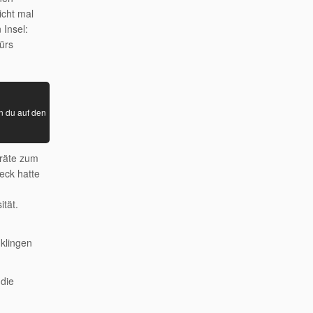
icht mal
 Insel:
fürs
n du auf den
eräte zum
eck hatte
ität.
 klingen
 die