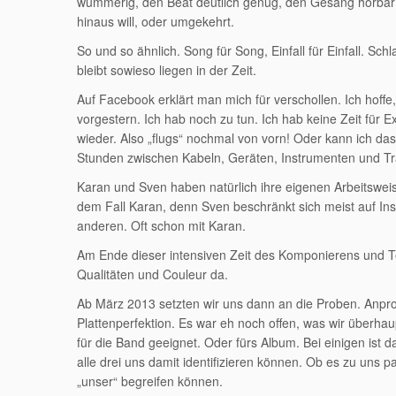
wummerig, den Beat deutlich genug, den Gesang hörbar z
hinaus will, oder umgekehrt.
So und so ähnlich. Song für Song, Einfall für Einfall. S
bleibt sowieso liegen in der Zeit.
Auf Facebook erklärt man mich für verschollen. Ich hoffe
vorgestern. Ich hab noch zu tun. Ich hab keine Zeit für 
wieder. Also „flugs“ nochmal von vorn! Oder kann ich das 
Stunden zwischen Kabeln, Geräten, Instrumenten und Trä
Karan und Sven haben natürlich ihre eigenen Arbeitsweis
dem Fall Karan, denn Sven beschränkt sich meist auf In
anderen. Oft schon mit Karan.
Am Ende dieser intensiven Zeit des Komponierens und Te
Qualitäten und Couleur da.
Ab März 2013 setzten wir uns dann an die Proben. Anpr
Plattenperfektion. Es war eh noch offen, was wir überha
für die Band geeignet. Oder fürs Album. Bei einigen ist d
alle drei uns damit identifizieren können. Ob es zu uns p
„unser“ begreifen können.