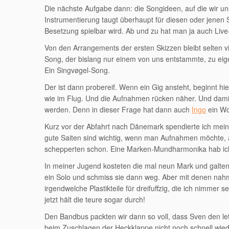
Die nächste Aufgabe dann: die Songideen, auf die wir un
Instrumentierung taugt überhaupt für diesen oder jenen
Besetzung spielbar wird. Ab und zu hat man ja auch Live
Von den Arrangements der ersten Skizzen bleibt selten v
Song, der bislang nur einem von uns entstammte, zu ei
Ein Singvøgel-Song.
Der ist dann probereif. Wenn ein Gig ansteht, beginnt hie
wie im Flug. Und die Aufnahmen rücken näher. Und dam
werden. Denn in dieser Frage hat dann auch
Ingo
ein Wor
Kurz vor der Abfahrt nach Dänemark spendierte ich mein
gute Saiten sind wichtig, wenn man Aufnahmen möchte, a
schepperten schon. Eine Marken-Mundharmonika hab ich 
In meiner Jugend kosteten die mal neun Mark und galten a
ein Solo und schmiss sie dann weg. Aber mit denen nahm m
irgendwelche Plastikteile für dreifuffzig, die ich nimm
jetzt hält die teure sogar durch!
Den Bandbus packten wir dann so voll, dass Sven den le
beim Zuschlagen der Heckklappe nicht noch schnell wiede