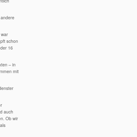
tlich
s andere
e war
mpft schon
oder 16
ten – in
sammen mit
denster
er
nd auch
en. Ob wir
als