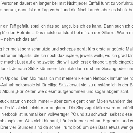
 Vertonen dauert eh länger bei mir: Nicht jeder Einfall führt zu vorführ
erum, dann ist der Tag vorbei und die Nacht auch, aber es ist nix be
in Riff gefällt, spiel ich das so lange, bis ich es kann. Dann such ich 
 für den Refrain… Das meiste entsteht bei mir an der Gitarre. Wenn mi
 – nehm ich das auf.
 her meist sehr schmutzig und schepps gerät fürs erste ungeübte Mal
Instrumentalparts, die ich noch dazuspiele, jeweils weiß, wo ich grad bi
re macht Lust auf eine zweite, die will auch erst erknobelt, grob eingeü
 funzt. Je nach Stück kümmere ich mich dann erst um Gesang oder um
is zum Upload. Den Mix muss ich mit meinem kleinen Netbook hinfummeln:
ufnahmekonsole ist für eilige Skizzierwut viel zu umständlich in der 
tes Album „Für Zeiten wie diese“ aufgenommen und sogar abgemischt.
tück natürlich noch immer – aber zum eigentlichen Mixen wandern die
 Da lässt sich leichter arrangieren. Die Singvøgel-Mixe werden natürl
etbook ist nunmal kein vollwertiger PC und zu schwach, selbst diese 
 abzuspielen: Was nicht hinhaut, hör ich immer erst am Ergebnis, und 
. Drei-vier Stunden sind da schnell rum: bloß um den Bass etwas wenig