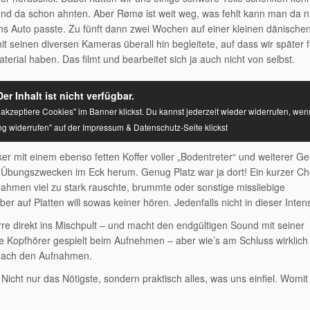
 und da schon ahnten. Aber Rømø ist weit weg, was fehlt kann man da n
s Auto passte. Zu fünft dann zwei Wochen auf einer kleinen dänischen
it seinen diversen Kameras überall hin begleitete, auf dass wir später 
rial haben. Das filmt und bearbeitet sich ja auch nicht von selbst.
Der Inhalt ist nicht verfügbar.
 akzeptiere Cookies" im Banner klickst. Du kannst jederzeit wieder widerrufen, wen
g widerrufen" auf der Impressum & Datenschutz-Seite klickst
er mit einem ebenso fetten Koffer voller „Bodentreter“ und weiterer G
 Übungszwecken im Eck herum. Genug Platz war ja dort! Ein kurzer Ch
nahmen viel zu stark rauschte, brummte oder sonstige missliebige
r auf Platten will sowas keiner hören. Jedenfalls nicht in dieser Intens
arre direkt ins Mischpult – und macht den endgültigen Sound mit seiner
die Kopfhörer gespielt beim Aufnehmen – aber wie’s am Schluss wirklich
 nach den Aufnahmen.
icht nur das Nötigste, sondern praktisch alles, was uns einfiel. Womit