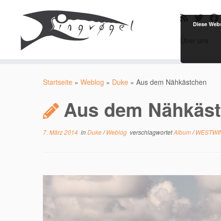
Diese Webs
Über uns
Zum
Inhalt
Startseite
»
Weblog
»
Duke
»
Aus dem Nähkästchen
springen
Aus dem Nähkäs
7. März 2014
in
Duke
/
Weblog
verschlagwortet
Album
/
WESTWI