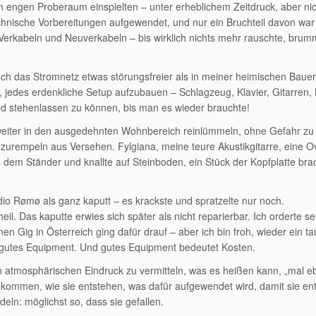
en engen Proberaum einspielten – unter erheblichem Zeitdruck, aber ni
chnische Vorbereitungen aufgewendet, und nur ein Bruchteil davon war
 Verkabeln und Neuverkabeln – bis wirklich nichts mehr rauschte, brum
uch das Stromnetz etwas störungsfreier als in meiner heimischen Baue
 jedes erdenkliche Setup aufzubauen – Schlagzeug, Klavier, Gitarren,
d stehenlassen zu können, bis man es wieder brauchte!
eiter in den ausgedehnten Wohnbereich reinlümmeln, ohne Gefahr zu 
zurempeln aus Versehen. Fylgiana, meine teure Akustikgitarre, eine O
s dem Ständer und knallte auf Steinboden, ein Stück der Kopfplatte bra
io Rømø als ganz kaputt – es krackste und spratzelte nur noch.
il. Das kaputte erwies sich später als nicht reparierbar. Ich orderte s
 Gig in Österreich ging dafür drauf – aber ich bin froh, wieder ein ta
utes Equipment. Und gutes Equipment bedeutet Kosten.
n atmosphärischen Eindruck zu vermitteln, was es heißen kann, „mal e
kommen, wie sie entstehen, was dafür aufgewendet wird, damit sie en
ln: möglichst so, dass sie gefallen.