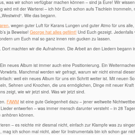
aus, was wir schon verfügbar machen können – sind ja Eure! Wir wissen
ig wird mit der Warterei – ich hör Euch schon aufs Tischlein trommeln, 
te „Westwind“. Wie das begann.
waren
, wegen guter Luft für Karans Lungen und guter Atmo für uns alle
ab’s ja Beweise!
George hat alles gefilmt!
Und Euch gezeigt. Jedenfalls v
Sondern um Euch mal so ganz innen rein gucken zu lassen.
. Dort machten wir die Aufnahmen. Die Arbeit an den Liedern begann 
Ein neues Album ist immer auch eine Positionierung. Ein Weitermachen
Vorwärts. Manchmal werden wir gefragt, warum wir nicht einmal diese
ach: weil ein neues Album für uns ein Schritt weiter ist. Mit neuen So
uskeln, Sehnen und Knochen, die uns ermöglichen, Dinge mit neuer Kraft
zeigt, wie wir jetzt sind. Was wir jetzt sind.
zen.
FAWM
ist eine gute Gelegenheit dazu – jener weltweite Nichtwettb
 Lieder entwerfen – was immer mensch darunter versteht – in 28 Tagen
re anhören können.
strieren – es reichte mir diesmal nicht, einfach zur Klampfe was zu singen
 mag ich schon mal nicht, aber für Instrumentals bin ich schon gar nic