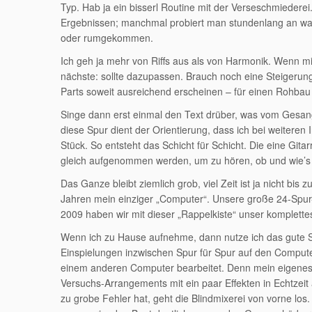
Typ. Hab ja ein bisserl Routine mit der Verseschmiederei.
Ergebnissen; manchmal probiert man stundenlang an was h
oder rumgekommen.
Ich geh ja mehr von Riffs aus als von Harmonik. Wenn mir e
nächste: sollte dazupassen. Brauch noch eine Steigerung
Parts soweit ausreichend erscheinen – für einen Rohbau
Singe dann erst einmal den Text drüber, was vom Gesang
diese Spur dient der Orientierung, dass ich bei weiteren 
Stück. So entsteht das Schicht für Schicht. Die eine Gitar
gleich aufgenommen werden, um zu hören, ob und wie’s
Das Ganze bleibt ziemlich grob, viel Zeit ist ja nicht b
Jahren mein einziger „Computer“. Unsere große 24-Spur-A
2009 haben wir mit dieser „Rappelkiste“ unser komplet
Wenn ich zu Hause aufnehme, dann nutze ich das gute S
Einspielungen inzwischen Spur für Spur auf den Computer.
einem anderen Computer bearbeitet. Denn mein eigenes N
Versuchs-Arrangements mit ein paar Effekten in Echtzeit
zu grobe Fehler hat, geht die Blindmixerei von vorne los