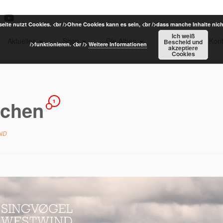
eite nutzt Cookies. <br />Ohne Cookies kann es sein, <br />dass manche Inhalte nich
Ich weiß
Aktuelles
Shop
Die Alben
Termine
Kont
Bescheid und
/>funktionieren. <br />
Weitere Informationen
akzeptiere
Cookies
tchen
1
ND