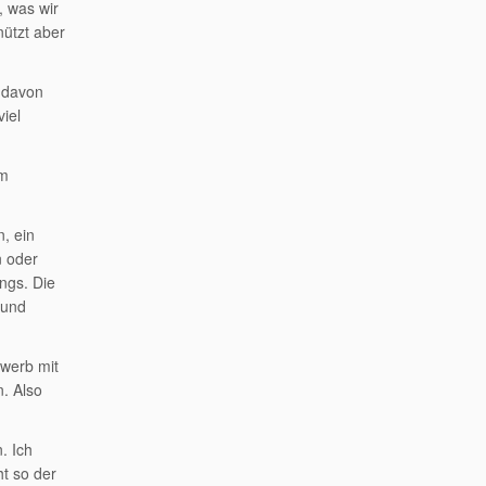
, was wir
nützt aber
, davon
iel
im
, ein
n oder
ngs. Die
 und
ewerb mit
. Also
. Ich
ht so der