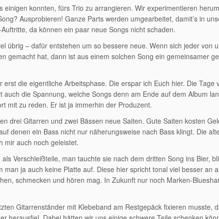
s einigen konnten, fürs Trio zu arrangieren. Wir experimentieren heru
 Song? Ausprobieren! Ganze Parts werden umgearbeitet, damit’s in uns
-Auftritte, da können ein paar neue Songs nicht schaden.
iel übrig – dafür entstehen um so bessere neue. Wenn sich jeder von 
gen gemacht hat, dann ist aus einem solchen Song ein gemeinsamer g
r erst die eigentliche Arbeitsphase. Die erspar ich Euch hier. Die Tage
it auch die Spannung, welche Songs denn am Ende auf dem Album la
t mit zu reden. Er ist ja immerhin der Produzent.
en drei Gitarren und zwei Bässen neue Saiten. Gute Saiten kosten Gel
uf denen ein Bass nicht nur näherungsweise nach Bass klingt. Die alt
mir auch noch geleistet.
ls Verschleißteile, man tauchte sie nach dem dritten Song ins Bier, bl
an ja auch keine Platte auf. Diese hier spricht tonal viel besser an a
er sehen, schmecken und hören mag. In Zukunft nur noch Marken-Blueshar
tzten Gitarrenständer mit Klebeband am Restgepäck fixieren musste, d
r herausfiel. Dabei hätten wir uns einige schwere Teile schenken kön