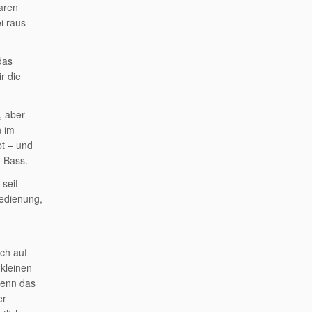
baren
i raus-
das
r die
, aber
n im
bt – und
 Bass.
 seit
Bedienung,
ich auf
kleinen
wenn das
er