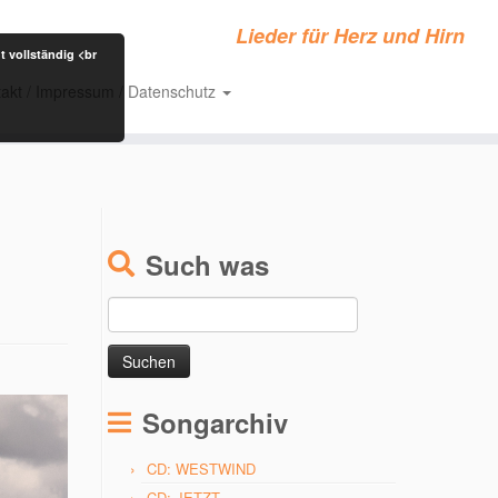
Lieder für Herz und Hirn
t vollständig <br
akt / Impressum / Datenschutz
Such was
Suchen
nach:
Songarchiv
CD: WESTWIND
CD: JETZT