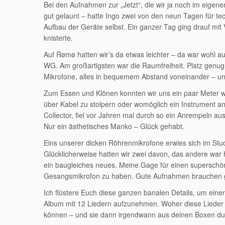
Bei den Aufnahmen zur „Jetzt“, die wir ja noch im eigen
gut gelaunt – hatte Ingo zwei von den neun Tagen für te
Aufbau der Geräte selbst. Ein ganzer Tag ging drauf mit
knisterte.
Auf Rømø hatten wir’s da etwas leichter – da war wohl a
WG. Am großartigsten war die Raumfreiheit. Platz genug,
Mikrofone, alles in bequemem Abstand voneinander – un
Zum Essen und Klönen konnten wir uns ein paar Meter w
über Kabel zu stolpern oder womöglich ein Instrument an
Collector, fiel vor Jahren mal durch so ein Anrempeln au
Nur ein ästhetisches Manko – Glück gehabt.
Eins unserer dicken Röhrenmikrofone erwies sich im Stud
Glücklicherweise hatten wir zwei davon, das andere war he
ein baugleiches neues. Meine Gage für einen superschönen
Gesangsmikrofon zu haben. Gute Aufnahmen brauchen g
Ich flüstere Euch diese ganzen banalen Details, um eine
Album mit 12 Liedern aufzunehmen. Woher diese Lieder 
können – und sie dann irgendwann aus deinen Boxen dude