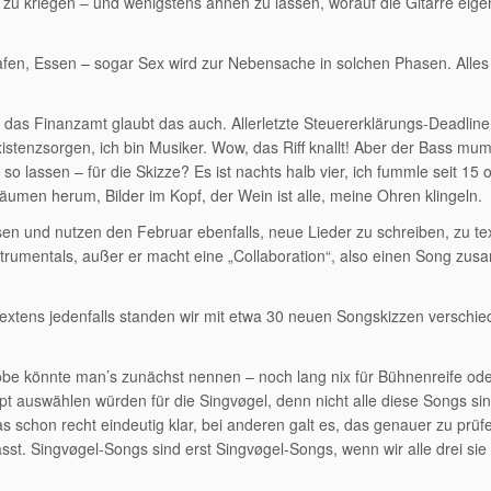
u kriegen – und wenigstens ahnen zu lassen, worauf die Gitarre eigen
chlafen, Essen – sogar Sex wird zur Nebensache in solchen Phasen. Alle
, das Finanzamt glaubt das auch. Allerletzte Steuererklärungs-Deadlin
Existenzsorgen, ich bin Musiker. Wow, das Riff knallt! Aber der Bass mu
so lassen – für die Skizze? Es ist nachts halb vier, ich fummle seit 15 
umen herum, Bilder im Kopf, der Wein ist alle, meine Ohren klingeln.
en und nutzen den Februar ebenfalls, neue Lieder zu schreiben, zu tex
strumentals, außer er macht eine „Collaboration“, also einen Song zu
xtens jedenfalls standen wir mit etwa 30 neuen Songskizzen verschie
obe könnte man’s zunächst nennen – noch lang nix für Bühnenreife od
upt auswählen würden für die Singvøgel, denn nicht alle diese Songs si
as schon recht eindeutig klar, bei anderen galt es, das genauer zu prüf
asst. Singvøgel-Songs sind erst Singvøgel-Songs, wenn wir alle drei sie 