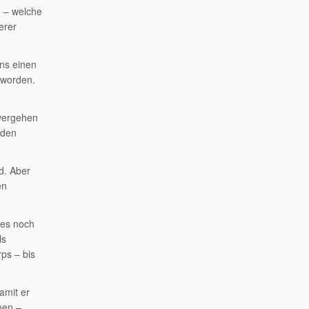
m – welche
erer
uns einen
eworden.
 vergehen
nden
d. Aber
en
ies noch
ls
ps – bis
amit er
nen –