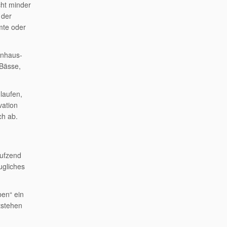
cht minder
 der
mte oder
rnhaus-
 Bässe,
laufen,
vation
ch ab.
eufzend
ugliches
ben“ ein
tstehen