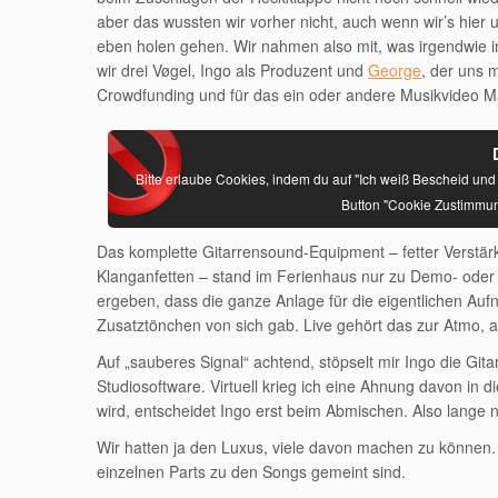
aber das wussten wir vorher nicht, auch wenn wir’s hier
eben holen gehen. Wir nahmen also mit, was irgendwie in
wir drei Vøgel, Ingo als Produzent und
George
, der uns m
Crowdfunding und für das ein oder andere Musikvideo Mate
Bitte erlaube Cookies, indem du auf "Ich weiß Bescheid und
Button "Cookie Zustimmun
Das komplette Gitarrensound-Equipment – fetter Verstärk
Klanganfetten – stand im Ferienhaus nur zu Demo- oder
ergeben, dass die ganze Anlage für die eigentlichen Auf
Zusatztönchen von sich gab. Live gehört das zur Atmo, abe
Auf „sauberes Signal“ achtend, stöpselt mir Ingo die Git
Studiosoftware. Virtuell krieg ich eine Ahnung davon in 
wird, entscheidet Ingo erst beim Abmischen. Also lange
Wir hatten ja den Luxus, viele davon machen zu können. N
einzelnen Parts zu den Songs gemeint sind.