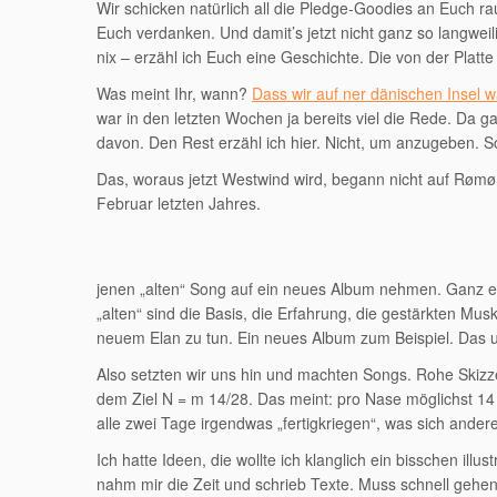
Wir schicken natürlich all die Pledge-Goodies an Euch r
Euch verdanken. Und damit’s jetzt nicht ganz so langweil
nix – erzähl ich Euch eine Geschichte. Die von der Plat
Was meint Ihr, wann?
Dass wir auf ner dänischen Insel 
war in den letzten Wochen ja bereits viel die Rede. Da g
davon. Den Rest erzähl ich hier. Nicht, um anzugeben. 
Das, woraus jetzt Westwind wird, begann nicht auf Rømø
Februar letzten Jahres.
jenen „alten“ Song auf ein neues Album nehmen. Ganz einf
„alten“ sind die Basis, die Erfahrung, die gestärkten M
neuem Elan zu tun. Ein neues Album zum Beispiel. Das uns 
Also setzten wir uns hin und machten Songs. Rohe Skiz
dem Ziel N = m 14/28. Das meint: pro Nase möglichst 14
alle zwei Tage irgendwas „fertigkriegen“, was sich ande
Ich hatte Ideen, die wollte ich klanglich ein bisschen illu
nahm mir die Zeit und schrieb Texte. Muss schnell gehen,