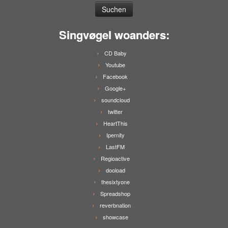
Singvøgel woanders:
CD Baby
Youtube
Facebook
Google+
soundcloud
twitter
HeartThis
Ipernity
LastFM
Regioactive
dooload
thesixtyone
Spreadshop
reverbnation
showcase