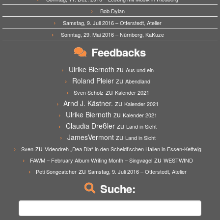
Bob Dylan
Samstag, 9. Juli 2016 – Otterstedt, Atelier
Sonntag, 29. Mai 2016 – Nürnberg, KaKuze
Feedbacks
Ulrike Biernoth
zu
Aus und ein
Roland Pleier
zu
Abendland
zu
Sven Scholz
Kalender 2021
Arnd J. Kästner.
zu
Kalender 2021
Ulrike Biernoth
zu
Kalender 2021
Claudia Dreßler
zu
Land in Sicht
JamesVermont
zu
Land in Sicht
zu
Sven
Videodreh „Dea Dia“ in den Scheidt’schen Hallen in Essen-Kettwig
zu
FAWM – February Album Writing Month – Singvøgel
WESTWIND
zu
Peti Songcatcher
Samstag, 9. Juli 2016 – Otterstedt, Atelier
Suche:
Suchen
nach: