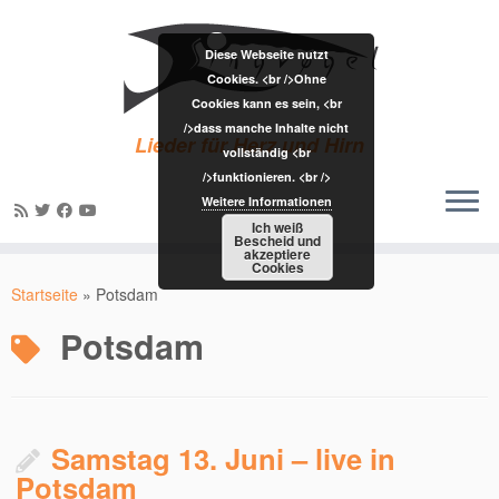
Diese Webseite nutzt
Cookies. <br />Ohne
Cookies kann es sein, <br
/>dass manche Inhalte nicht
Lieder für Herz und Hirn
vollständig <br
/>funktionieren. <br />
Weitere Informationen
Ich weiß
Bescheid und
akzeptiere
Zum
Cookies
Inhalt
Startseite
»
Potsdam
springen
Potsdam
Samstag 13. Juni – live in
Potsdam