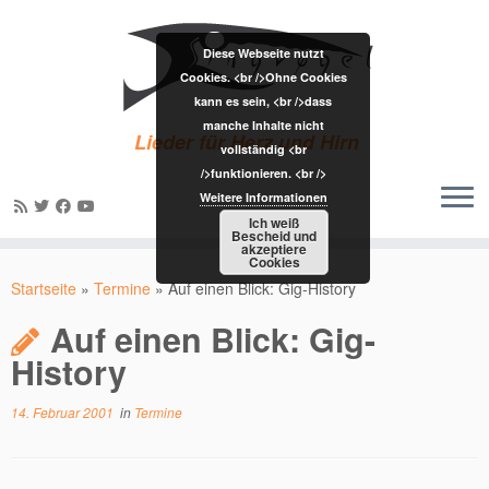
Diese Webseite nutzt
Cookies. <br />Ohne Cookies
kann es sein, <br />dass
manche Inhalte nicht
Lieder für Herz und Hirn
vollständig <br
/>funktionieren. <br />
Weitere Informationen
Ich weiß
Bescheid und
akzeptiere
Zum
Cookies
Inhalt
Startseite
»
Termine
»
Auf einen Blick: Gig-History
springen
Auf einen Blick: Gig-
History
14. Februar 2001
in
Termine