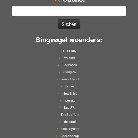
Suchen
nach:
Singvøgel woanders:
CD Baby
Youtube
Facebook
Google+
soundcloud
twitter
HeartThis
Ipernity
LastFM
Regioactive
dooload
thesixtyone
Spreadshop