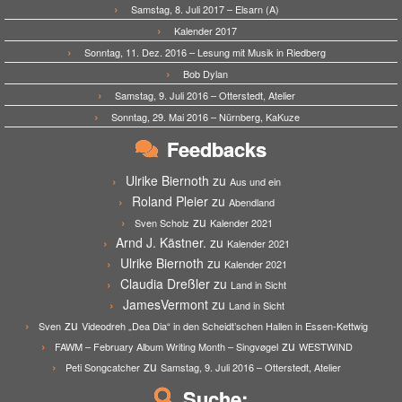
Samstag, 8. Juli 2017 – Elsarn (A)
Kalender 2017
Sonntag, 11. Dez. 2016 – Lesung mit Musik in Riedberg
Bob Dylan
Samstag, 9. Juli 2016 – Otterstedt, Atelier
Sonntag, 29. Mai 2016 – Nürnberg, KaKuze
Feedbacks
Ulrike Biernoth
zu
Aus und ein
Roland Pleier
zu
Abendland
zu
Sven Scholz
Kalender 2021
Arnd J. Kästner.
zu
Kalender 2021
Ulrike Biernoth
zu
Kalender 2021
Claudia Dreßler
zu
Land in Sicht
JamesVermont
zu
Land in Sicht
zu
Sven
Videodreh „Dea Dia“ in den Scheidt’schen Hallen in Essen-Kettwig
zu
FAWM – February Album Writing Month – Singvøgel
WESTWIND
zu
Peti Songcatcher
Samstag, 9. Juli 2016 – Otterstedt, Atelier
Suche: