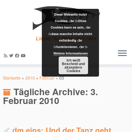
Diese Webseite nutzt
Cookies. <br />Ohne
Cookies kann es sein, <br
/>dass manche Inhalte nicht
Lieder für Herz und Hirn
vollständig <br
/>funktionieren. <br />
Weitere Informationen
Ich weiß
Bescheid und
akzeptiere
Zum
Cookies
Inhalt
Startseite
»
2010
»
Februar
»
03
springen
Tägliche Archive:
3.
Februar 2010
dm eins: Und der Tanz geht