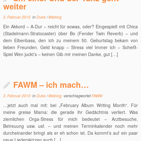
weiter
3. Februar 2010
in
Duke
/
Weblog
Ein Akkord – A-Dur – reicht für sowas, oder? Eingespielt mit Chica
(Stadelmann-Stratocaster) über Bo (Fender Twin Reverb) – und
dem Eibenbass, den ich zu meinem 50. Geburtstag bekam von
lieben Freunden. Geld knapp – Stress viel Immer ich – Scheiß-
Spiel Wen juckt’s – keinen Gib mir meinen Danke, gut […]
FAWM – ich mach…
3. Februar 2010
in
Duke
/
Weblog
verschlagwortet
FAWM
…jetzt auch mal mit: bei „February Album Writing Month“. Für
meine greise Mama: die gerade ihr Gedächtnis verliert. Was
ziemlichen Orga-Stress für mich bedeutet – Arztbesuche,
Betreuung usw. usf. – und meinen Terminkalender noch mehr
durcheinander bringt als er eh schon ist. Da kommt’s auf ein paar
neue Liederskizzen auch […]