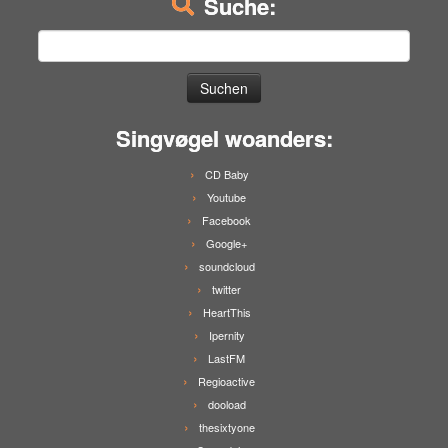
Suche:
Suchen
nach:
Singvøgel woanders:
CD Baby
Youtube
Facebook
Google+
soundcloud
twitter
HeartThis
Ipernity
LastFM
Regioactive
dooload
thesixtyone