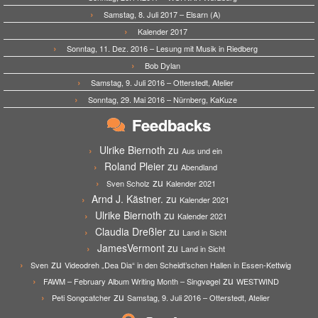
Samstag, 8. Juli 2017 – Elsarn (A)
Kalender 2017
Sonntag, 11. Dez. 2016 – Lesung mit Musik in Riedberg
Bob Dylan
Samstag, 9. Juli 2016 – Otterstedt, Atelier
Sonntag, 29. Mai 2016 – Nürnberg, KaKuze
Feedbacks
Ulrike Biernoth
zu
Aus und ein
Roland Pleier
zu
Abendland
zu
Sven Scholz
Kalender 2021
Arnd J. Kästner.
zu
Kalender 2021
Ulrike Biernoth
zu
Kalender 2021
Claudia Dreßler
zu
Land in Sicht
JamesVermont
zu
Land in Sicht
zu
Sven
Videodreh „Dea Dia“ in den Scheidt’schen Hallen in Essen-Kettwig
zu
FAWM – February Album Writing Month – Singvøgel
WESTWIND
zu
Peti Songcatcher
Samstag, 9. Juli 2016 – Otterstedt, Atelier