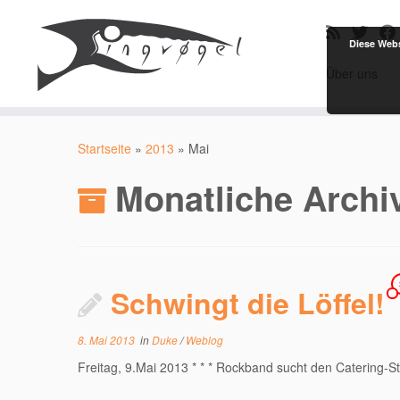
Diese Webs
Über uns
Zum
Inhalt
Startseite
»
2013
»
Mai
springen
Monatliche Archi
Schwingt die Löffel!
8. Mai 2013
in
Duke
/
Weblog
Freitag, 9.Mai 2013 * * * Rockband sucht den Catering-Sta