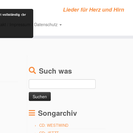
Lieder für Herz und Hirn
t vollständig <br
akt / Impressum / Datenschutz
Such was
Suchen
nach:
Songarchiv
CD: WESTWIND
CD: JETZT