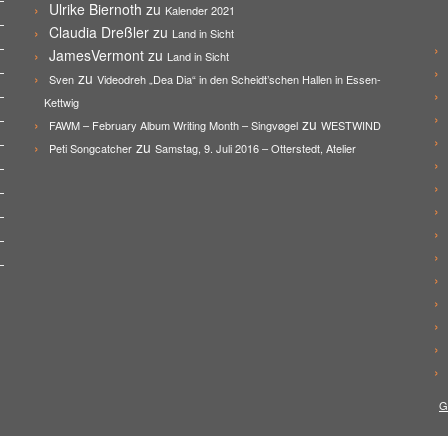
Ulrike Biernoth
zu
Kalender 2021
Claudia Dreßler
zu
Land in Sicht
JamesVermont
zu
Land in Sicht
zu
Sven
Videodreh „Dea Dia“ in den Scheidt’schen Hallen in Essen-
Kettwig
zu
FAWM – February Album Writing Month – Singvøgel
WESTWIND
zu
Peti Songcatcher
Samstag, 9. Juli 2016 – Otterstedt, Atelier
G