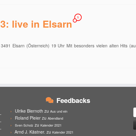
1
3: live in Elsarn
491 Elsarn (Österreich) 19 Uhr Mit besonders vielen alten Hits (au
h
Feedbacks
S
Ulrike Biernoth
zu
Aus und ein
n
Roland Pleier
zu
Abendland
zu
Sven Scholz
Kalender 2021
Arnd J. Kästner.
zu
Kalender 2021