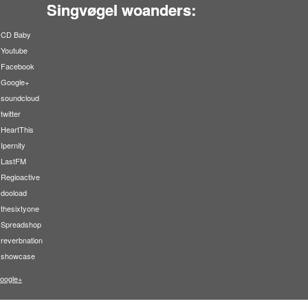
Singvøgel woanders:
CD Baby
Youtube
Facebook
Google+
soundcloud
twitter
HeartThis
Ipernity
LastFM
Regioactive
dooload
thesixtyone
Spreadshop
reverbnation
showcase
oogle+