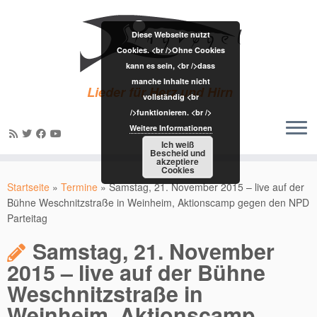
Diese Webseite nutzt
Cookies. <br />Ohne Cookies
kann es sein, <br />dass
manche Inhalte nicht
Lieder für Herz und Hirn
vollständig <br
/>funktionieren. <br />
Weitere Informationen
Ich weiß
Bescheid und
akzeptiere
Zum
Cookies
Inhalt
Startseite
»
Termine
»
Samstag, 21. November 2015 – live auf der
springen
Bühne Weschnitzstraße in Weinheim, Aktionscamp gegen den NPD
Parteitag
Samstag, 21. November
2015 – live auf der Bühne
Weschnitzstraße in
Weinheim, Aktionscamp