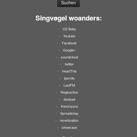
Singvøgel woanders:
CD Baby
Youtube
Facebook
Google+
soundcloud
twitter
HeartThis
Ipernity
LastFM
Regioactive
dooload
thesixtyone
Spreadshop
reverbnation
showcase