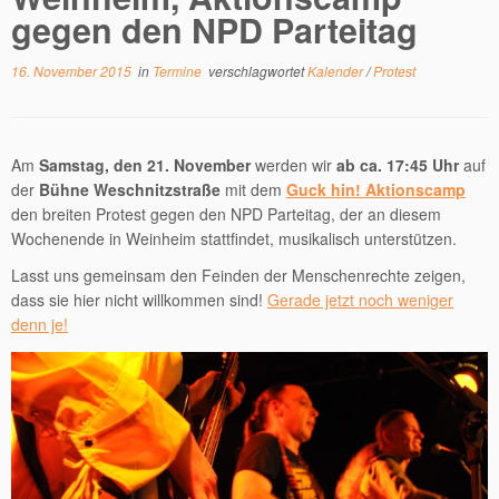
gegen den NPD Parteitag
16. November 2015
in
Termine
verschlagwortet
Kalender
/
Protest
Am
Samstag, den 21. November
werden wir
ab ca. 17:45 Uhr
auf
der
Bühne Weschnitzstraße
mit dem
Guck hin! Aktionscamp
den breiten Protest gegen den NPD Parteitag, der an diesem
Wochenende in Weinheim stattfindet, musikalisch unterstützen.
Lasst uns gemeinsam den Feinden der Menschenrechte zeigen,
dass sie hier nicht willkommen sind!
Gerade jetzt noch weniger
denn je!