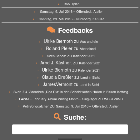
Bob Dylan
Samstag, 9. Juli 2016 – Otterstedt, Atelier
Sonntag, 29. Mai 2016 – Nürnberg, KaKuze
Feedbacks
Ulrike Biernoth
zu
Aus und ein
Roland Pleier
zu
Abendland
zu
Sven Scholz
Kalender 2021
Arnd J. Kästner.
zu
Kalender 2021
Ulrike Biernoth
zu
Kalender 2021
Claudia Dreßler
zu
Land in Sicht
JamesVermont
zu
Land in Sicht
zu
Sven
Videodreh „Dea Dia“ in den Scheidt’schen Hallen in Essen-Kettwig
zu
FAWM – February Album Writing Month – Singvøgel
WESTWIND
zu
Peti Songcatcher
Samstag, 9. Juli 2016 – Otterstedt, Atelier
Suche:
Suchen
nach: