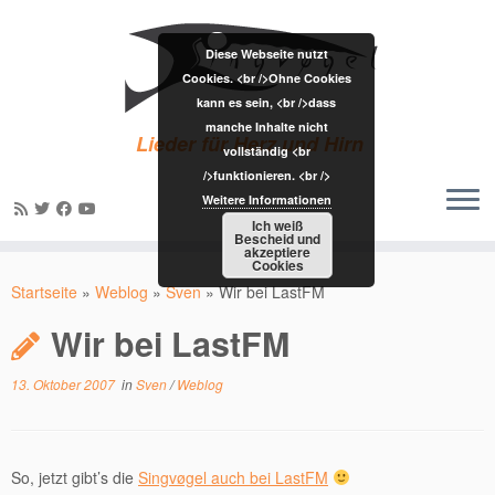
Diese Webseite nutzt
Cookies. <br />Ohne Cookies
kann es sein, <br />dass
manche Inhalte nicht
Lieder für Herz und Hirn
vollständig <br
/>funktionieren. <br />
Weitere Informationen
Ich weiß
Bescheid und
akzeptiere
Zum
Cookies
Inhalt
Startseite
»
Weblog
»
Sven
»
Wir bei LastFM
springen
Wir bei LastFM
13. Oktober 2007
in
Sven
/
Weblog
So, jetzt gibt’s die
Singvøgel auch bei LastFM