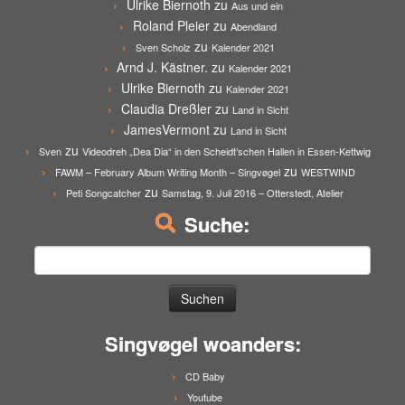
Ulrike Biernoth
zu
Aus und ein
Roland Pleier
zu
Abendland
zu
Sven Scholz
Kalender 2021
Arnd J. Kästner.
zu
Kalender 2021
Ulrike Biernoth
zu
Kalender 2021
Claudia Dreßler
zu
Land in Sicht
JamesVermont
zu
Land in Sicht
zu
Sven
Videodreh „Dea Dia“ in den Scheidt’schen Hallen in Essen-Kettwig
zu
FAWM – February Album Writing Month – Singvøgel
WESTWIND
zu
Peti Songcatcher
Samstag, 9. Juli 2016 – Otterstedt, Atelier
Suche:
Suchen
nach:
Singvøgel woanders:
CD Baby
Youtube