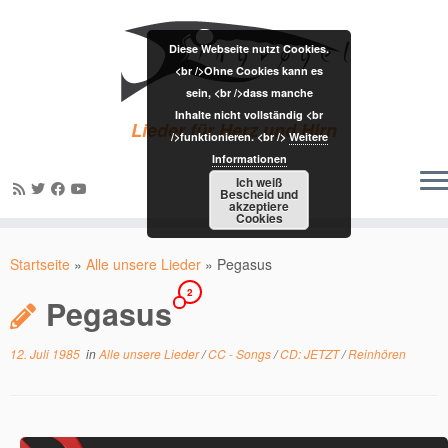
Diese Webseite nutzt Cookies.
<br />Ohne Cookies kann es
sein, <br />dass manche
Inhalte nicht vollständig <br
Lieder für Herz und Hirn
/>funktionieren. <br />
Weitere
Informationen
Ich weiß
Bescheid und
akzeptiere
Cookies
Zum
Inhalt
Startseite
»
Alle unsere Lieder
»
Pegasus
springen
2
Pegasus
12. Juli 1985
in
Alle unsere Lieder
/
CC - Songs
/
CD: JETZT
/
Reinhören