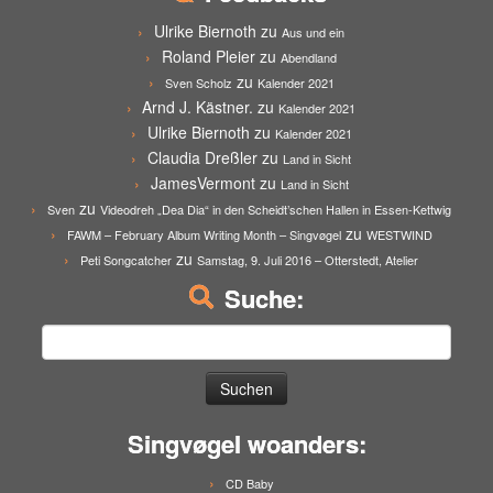
Ulrike Biernoth
zu
Aus und ein
Roland Pleier
zu
Abendland
zu
Sven Scholz
Kalender 2021
Arnd J. Kästner.
zu
Kalender 2021
Ulrike Biernoth
zu
Kalender 2021
Claudia Dreßler
zu
Land in Sicht
JamesVermont
zu
Land in Sicht
zu
Sven
Videodreh „Dea Dia“ in den Scheidt’schen Hallen in Essen-Kettwig
zu
FAWM – February Album Writing Month – Singvøgel
WESTWIND
zu
Peti Songcatcher
Samstag, 9. Juli 2016 – Otterstedt, Atelier
Suche:
Suchen
nach:
Singvøgel woanders:
CD Baby