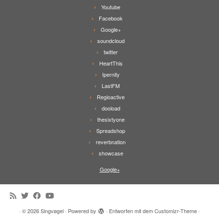
Youtube
Facebook
Google+
soundcloud
twitter
HeartThis
Ipernity
LastFM
Regioactive
dooload
thesixtyone
Spreadshop
reverbnation
showcase
Google+
·
© 2026
Singvøgel
·
Powered by
·
Entworfen mit dem
Customizr-Theme
·