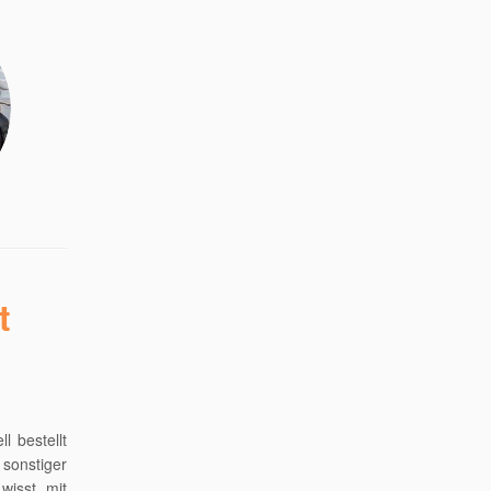
t
l bestellt
sonstiger
wisst, mit