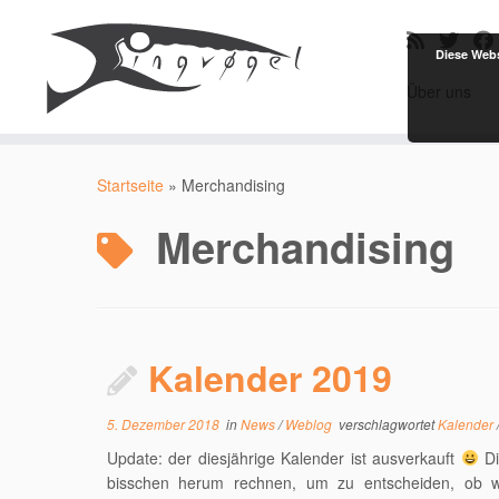
Diese Webs
Über uns
Zum
Inhalt
Startseite
»
Merchandising
springen
Merchandising
Kalender 2019
5. Dezember 2018
in
News
/
Weblog
verschlagwortet
Kalender
Update: der diesjährige Kalender ist ausverkauft
Di
bisschen herum rechnen, um zu entscheiden, ob w