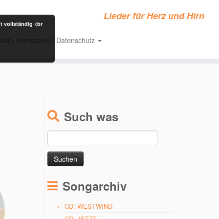
Lieder für Herz und Hirn
t vollständig <br
akt / Impressum / Datenschutz
Such was
Suchen
nach:
Songarchiv
CD: WESTWIND
CD: JETZT