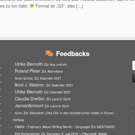
es zu tun habt.
Format ist „Q3“, also […]
Feedbacks
S
Ulrike Biernoth
zu
Aus und ein
n
Roland Pleier
zu
Abendland
zu
Sven Scholz
Kalender 2021
Arnd J. Kästner.
zu
Kalender 2021
Ulrike Biernoth
zu
Kalender 2021
Claudia Dreßler
zu
Land in Sicht
JamesVermont
zu
Land in Sicht
zu
Sven
Videodreh „Dea Dia“ in den Scheidt’schen Hallen in Essen-
Kettwig
zu
FAWM – February Album Writing Month – Singvøgel
WESTWIND
zu
Peti Songcatcher
Samstag, 9. Juli 2016 – Otterstedt, Atelier