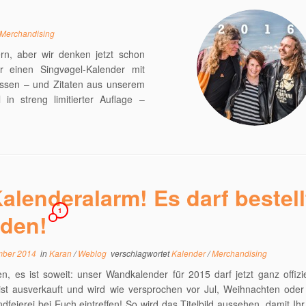
Merchandising
rn, aber wir denken jetzt schon
 einen Singvøgel-Kalender mit
ossen – und Zitaten aus unserem
 in streng limitierter Auflage –
alenderalarm! Es darf bestell
1
den!
mber 2014
in
Karan
/
Weblog
verschlagwortet
Kalender
/
Merchandising
en, es ist soweit: unser Wandkalender für 2015 darf jetzt ganz offiziel
st ausverkauft und wird wie versprochen vor Jul, Weihnachten oder 
dfeierei bei Euch eintreffen! So wird das Titelbild aussehen, damit Ihr 