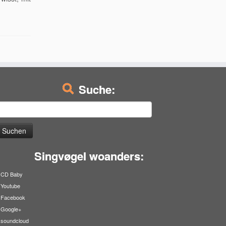
Suche:
uchen
ach:
Singvøgel woanders:
CD Baby
Youtube
Facebook
Google+
soundcloud