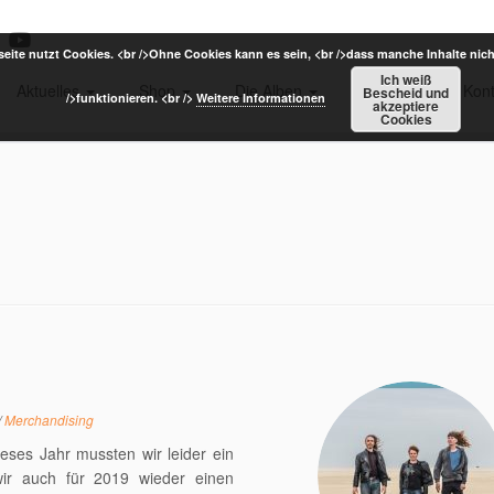
eite nutzt Cookies. <br />Ohne Cookies kann es sein, <br />dass manche Inhalte nich
Ich weiß
Aktuelles
Shop
Die Alben
Termine
Kont
Bescheid und
/>funktionieren. <br />
Weitere Informationen
akzeptiere
Cookies
/
Merchandising
eses Jahr mussten wir leider ein
ir auch für 2019 wieder einen