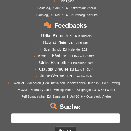
Bob Dylan
Samstag, 9. Juli 2016 – Otterstedt, Atelier
Sonntag, 29. Mai 2016 – Nürnberg, KaKuze
Feedbacks
Ulrike Biernoth
zu
Aus und ein
Roland Pleier
zu
Abendland
zu
Sven Scholz
Kalender 2021
Arnd J. Kästner.
zu
Kalender 2021
Ulrike Biernoth
zu
Kalender 2021
Claudia Dreßler
zu
Land in Sicht
JamesVermont
zu
Land in Sicht
zu
Sven
Videodreh „Dea Dia“ in den Scheidt’schen Hallen in Essen-Kettwig
zu
FAWM – February Album Writing Month – Singvøgel
WESTWIND
zu
Peti Songcatcher
Samstag, 9. Juli 2016 – Otterstedt, Atelier
Suche:
Suchen
nach: