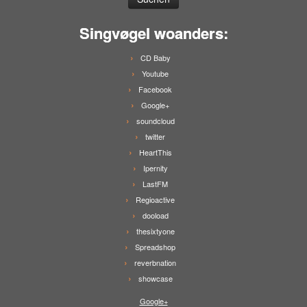
Singvøgel woanders:
CD Baby
Youtube
Facebook
Google+
soundcloud
twitter
HeartThis
Ipernity
LastFM
Regioactive
dooload
thesixtyone
Spreadshop
reverbnation
showcase
Google+