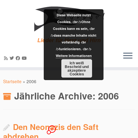
Diese Webseite nutzt
Cookies. <br />Ohne
Cookies kann es sein, <br
/>dass manche Inhalte nicht
Lieder für Herz und Hirn
vollständig <br
/>funktionieren. <br />
Weitere Informationen
Ich weiß
Bescheid und
akzeptiere
Zum
Cookies
Inhalt
Startseite
»
2006
springen
Jährliche Archive:
2006
Den Neonazis den Saft
2
abdrehen…