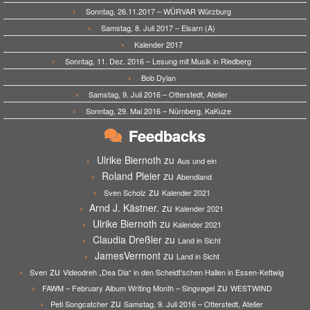
Sonntag, 26.11.2017 – WÜRVAR Würzburg
Samstag, 8. Juli 2017 – Elsarn (A)
Kalender 2017
Sonntag, 11. Dez. 2016 – Lesung mit Musik in Riedberg
Bob Dylan
Samstag, 9. Juli 2016 – Otterstedt, Atelier
Sonntag, 29. Mai 2016 – Nürnberg, KaKuze
Feedbacks
Ulrike Biernoth
zu
Aus und ein
Roland Pleier
zu
Abendland
zu
Sven Scholz
Kalender 2021
Arnd J. Kästner.
zu
Kalender 2021
Ulrike Biernoth
zu
Kalender 2021
Claudia Dreßler
zu
Land in Sicht
JamesVermont
zu
Land in Sicht
zu
Sven
Videodreh „Dea Dia“ in den Scheidt’schen Hallen in Essen-Kettwig
zu
FAWM – February Album Writing Month – Singvøgel
WESTWIND
zu
Peti Songcatcher
Samstag, 9. Juli 2016 – Otterstedt, Atelier