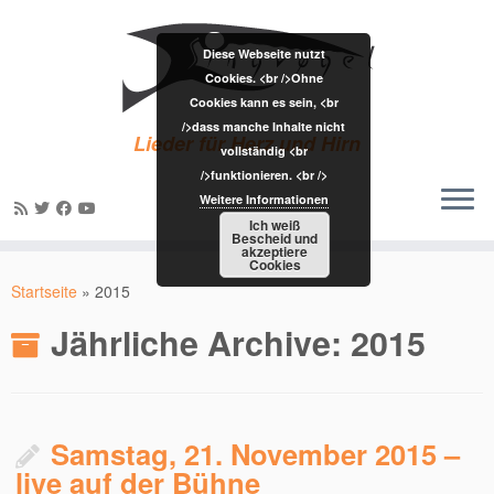
Diese Webseite nutzt
Cookies. <br />Ohne
Cookies kann es sein, <br
/>dass manche Inhalte nicht
Lieder für Herz und Hirn
vollständig <br
/>funktionieren. <br />
Weitere Informationen
Ich weiß
Bescheid und
akzeptiere
Zum
Cookies
Inhalt
Startseite
»
2015
springen
Jährliche Archive:
2015
Samstag, 21. November 2015 –
live auf der Bühne