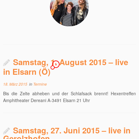
Samstag, 1. August 2015 – live
1
in Elsarn (Ö)
18. März 2015
in
Termine
Bis die Zelte abheben und der Schlafsack brennt! Hexentreffen
Amphitheater Dereani A-3491 Elsarn 21 Uhr
Samstag, 27. Juni 2015 – live in
Gerolzhofen