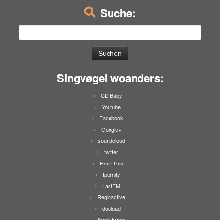
Suche:
Suchen
nach:
Singvøgel woanders:
CD Baby
Youtube
Facebook
Google+
soundcloud
twitter
HeartThis
Ipernity
LastFM
Regioactive
dooload
thesixtyone